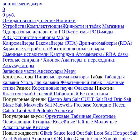
вопрос менеджеру
0
0 руб.
Ожидается поступление
Новинки
Устройства
Комплектующие
Жидкости и табак
Магазины
Одноразовые испарители
POD-системы
POD-моды
AIO-устройства
Наборы
Моды
Клиромайзеры
Бакомайзеры (RTA)
Дрип-атомайзеры (RDA)
Зарядные устройства
Восстановленные товары
Сменные испарители
Картриджи
Атомайзеры / RBA-базы
Готовые спирали / Хлопок
Адаптеры и переходники
Аккумуляторы
Запасные части
Аксессуары
Мерч
Конструкторы
Пищевые ароматизаторы
Табак
Табак для
кальяна
Уголь для кальяна
Жевательный табак
Табачные
стики
Разное
Кофеиновые паучи
Флаконы
Никотин
Классический
Солевой
Гибридный
Без никотина
Популярные бренды
Electro Jam Salt
CULT Salt
Bad Drip Salt
Blaze Salt
Maxwells Salt
Maxwells Freebase
Холодно Песец
Catch!
Loot Salt
Podonki Анархия
Популярные вкусы
Фруктовые
Табачные
Десертные
Освежающие
Ягодные
Кофейные
Чайные
Молочные
Алкогольные
Кислые
Новые жидкости
Glitch Sauce Iced Out Salt
Loot Salt
Hotspot Salt
Acid
Podonki Анархия
ODB Juice
Genetic Code
Zombie Juices