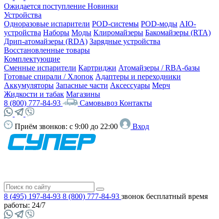
Ожидается поступление
Новинки
Устройства
Одноразовые испарители
POD-системы
POD-моды
AIO-
устройства
Наборы
Моды
Клиромайзеры
Бакомайзеры (RTA)
Дрип-атомайзеры (RDA)
Зарядные устройства
Восстановленные товары
Комплектующие
Сменные испарители
Картриджи
Атомайзеры / RBA-базы
Готовые спирали / Хлопок
Адаптеры и переходники
Аккумуляторы
Запасные части
Аксессуары
Мерч
Жидкости и табак
Магазины
8 (800) 777-84-93
Самовывоз
Контакты
Приём звонков:
с 9:00 до 22:00
Вход
8 (495) 197-84-93
8 (800) 777-84-93
звонок бесплатный
время
работы: 24/7