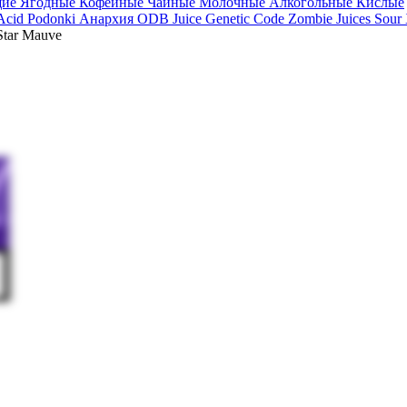
щие
Ягодные
Кофейные
Чайные
Молочные
Алкогольные
Кислые
 Acid
Podonki Анархия
ODB Juice
Genetic Code
Zombie Juices Sour
Star Mauve