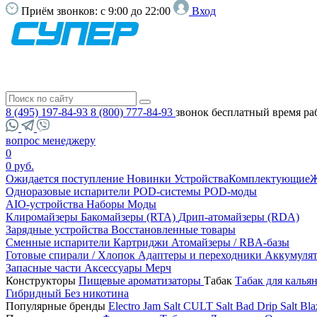
Приём звонков:
с 9:00 до 22:00
Вход
8 (495) 197-84-93
8 (800) 777-84-93
звонок бесплатный
время ра
вопрос менеджеру
0
0 руб.
Ожидается поступление
Новинки
Устройства
Комплектующие
Ж
Одноразовые испарители
POD-системы
POD-моды
AIO-устройства
Наборы
Моды
Клиромайзеры
Бакомайзеры (RTA)
Дрип-атомайзеры (RDA)
Зарядные устройства
Восстановленные товары
Сменные испарители
Картриджи
Атомайзеры / RBA-базы
Готовые спирали / Хлопок
Адаптеры и переходники
Аккумуля
Запасные части
Аксессуары
Мерч
Конструкторы
Пищевые ароматизаторы
Табак
Табак для калья
Гибридный
Без никотина
Популярные бренды
Electro Jam Salt
CULT Salt
Bad Drip Salt
Bla