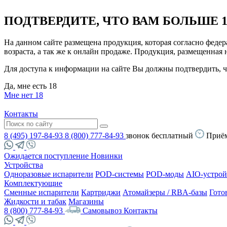
ПОДТВЕРДИТЕ, ЧТО ВАМ БОЛЬШЕ 1
На данном сайте размещена продукция, которая согласно феде
возраста, а так же к онлайн продаже. Продукция, размещенная
Для доступа к информации на сайте Вы должны подтвердить, чт
Да, мне есть 18
Мне нет 18
Контакты
8 (495) 197-84-93
8 (800) 777-84-93
звонок бесплатный
Приём
Ожидается поступление
Новинки
Устройства
Одноразовые испарители
POD-системы
POD-моды
AIO-устрой
Комплектующие
Сменные испарители
Картриджи
Атомайзеры / RBA-базы
Гото
Жидкости и табак
Магазины
8 (800) 777-84-93
Самовывоз
Контакты