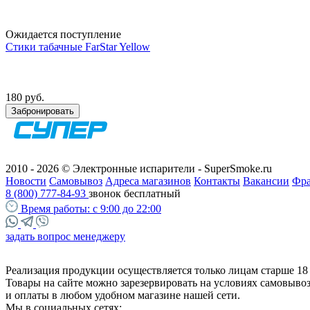
Ожидается поступление
Стики табачные FarStar Yellow
180 руб.
Забронировать
2010 - 2026 © Электронные испарители - SuperSmoke.ru
Новости
Самовывоз
Адреса магазинов
Контакты
Вакансии
Фр
8 (800) 777-84-93
звонок бесплатный
Время работы:
с 9:00 до 22:00
задать вопрос менеджеру
Реализация продукции осуществляется только лицам старше 18 
Товары на сайте можно зарезервировать на условиях самовыво
и оплаты в любом удобном магазине нашей сети.
Мы в социальных сетях: