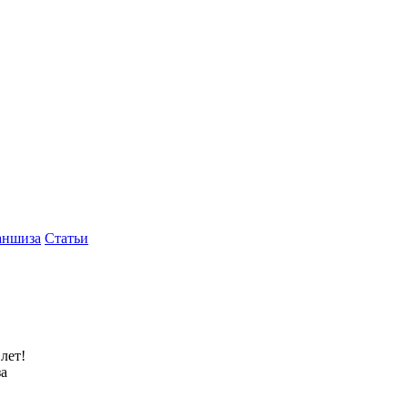
аншиза
Статьи
лет!
за