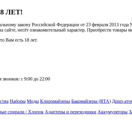
8 ЛЕТ!
ральному закону Российской Федерации от 23 февраля 2013 года
 на сайте, несёт ознакомительный характер. Приобрести товары 
о Вам есть 18 лет.
 звонков:
с 9:00 до 22:00
ства
Наборы
Моды
Клиромайзеры
Бакомайзеры (RTA)
Дрип-ато
вые спирали / Хлопок
Адаптеры и переходники
Аккумуляторы
З