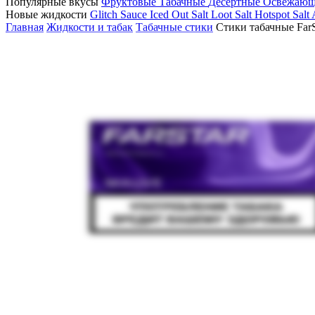
Популярные вкусы
Фруктовые
Табачные
Десертные
Освежаю
Новые жидкости
Glitch Sauce Iced Out Salt
Loot Salt
Hotspot Salt
Главная
Жидкости и табак
Табачные стики
Стики табачные Far