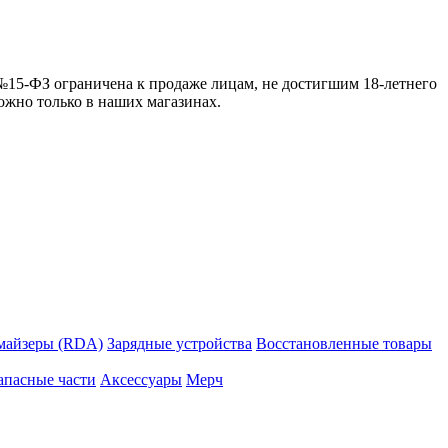
 №15-ФЗ ограничена к продаже лицам, не достигшим 18-летнего
можно только в наших магазинах.
майзеры (RDA)
Зарядные устройства
Восстановленные товары
апасные части
Аксессуары
Мерч