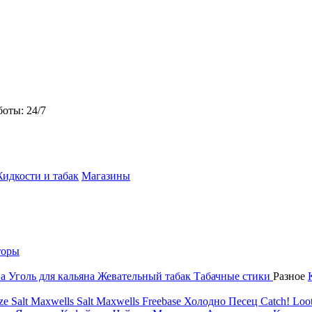
боты: 24/7
идкости и табак
Магазины
торы
на
Уголь для кальяна
Жевательный табак
Табачные стики
Разное
ze Salt
Maxwells Salt
Maxwells Freebase
Холодно Песец
Catch!
Loot