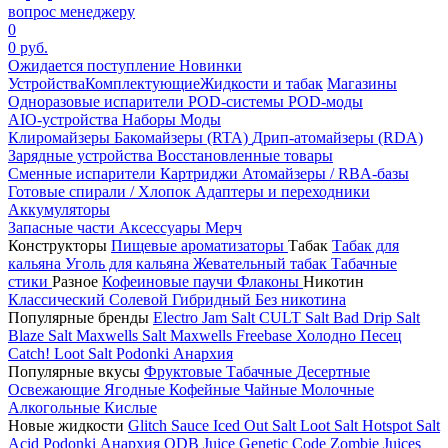
вопрос менеджеру
0
0 руб.
Ожидается поступление
Новинки
Устройства
Комплектующие
Жидкости и табак
Магазины
Одноразовые испарители
POD-системы
POD-моды
AIO-устройства
Наборы
Моды
Клиромайзеры
Бакомайзеры (RTA)
Дрип-атомайзеры (RDA)
Зарядные устройства
Восстановленные товары
Сменные испарители
Картриджи
Атомайзеры / RBA-базы
Готовые спирали / Хлопок
Адаптеры и переходники
Аккумуляторы
Запасные части
Аксессуары
Мерч
Конструкторы
Пищевые ароматизаторы
Табак
Табак для
кальяна
Уголь для кальяна
Жевательный табак
Табачные
стики
Разное
Кофеиновые паучи
Флаконы
Никотин
Классический
Солевой
Гибридный
Без никотина
Популярные бренды
Electro Jam Salt
CULT Salt
Bad Drip Salt
Blaze Salt
Maxwells Salt
Maxwells Freebase
Холодно Песец
Catch!
Loot Salt
Podonki Анархия
Популярные вкусы
Фруктовые
Табачные
Десертные
Освежающие
Ягодные
Кофейные
Чайные
Молочные
Алкогольные
Кислые
Новые жидкости
Glitch Sauce Iced Out Salt
Loot Salt
Hotspot Salt
Acid
Podonki Анархия
ODB Juice
Genetic Code
Zombie Juices