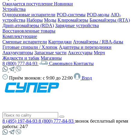
Ожидается поступление
Новинки
Устройства
Одноразовые испарители
POD-системы
POD-моды
AIO-
устройства
Наборы
Моды
Клиромайзеры
Бакомайзеры (RTA)
Дрип-атомайзеры (RDA)
Зарядные устройства
Восстановленные товары
Комплектующие
Сменные испарители
Картриджи
Атомайзеры / RBA-базы
Готовые спирали / Хлопок
Адаптеры и переходники
Аккумуляторы
Запасные части
Аксессуары
Мерч
Жидкости и табак
Магазины
8 (800) 777-84-93
Самовывоз
Контакты
Приём звонков:
с 9:00 до 22:00
Вход
8 (495) 197-84-93
8 (800) 777-84-93
звонок бесплатный
время
работы: 24/7