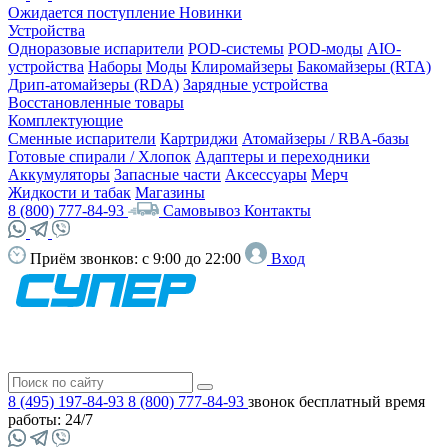
Ожидается поступление
Новинки
Устройства
Одноразовые испарители
POD-системы
POD-моды
AIO-
устройства
Наборы
Моды
Клиромайзеры
Бакомайзеры (RTA)
Дрип-атомайзеры (RDA)
Зарядные устройства
Восстановленные товары
Комплектующие
Сменные испарители
Картриджи
Атомайзеры / RBA-базы
Готовые спирали / Хлопок
Адаптеры и переходники
Аккумуляторы
Запасные части
Аксессуары
Мерч
Жидкости и табак
Магазины
8 (800) 777-84-93
Самовывоз
Контакты
Приём звонков:
с 9:00 до 22:00
Вход
8 (495) 197-84-93
8 (800) 777-84-93
звонок бесплатный
время
работы: 24/7