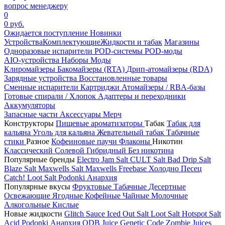
вопрос менеджеру
0
0 руб.
Ожидается поступление
Новинки
Устройства
Комплектующие
Жидкости и табак
Магазины
Одноразовые испарители
POD-системы
POD-моды
AIO-устройства
Наборы
Моды
Клиромайзеры
Бакомайзеры (RTA)
Дрип-атомайзеры (RDA)
Зарядные устройства
Восстановленные товары
Сменные испарители
Картриджи
Атомайзеры / RBA-базы
Готовые спирали / Хлопок
Адаптеры и переходники
Аккумуляторы
Запасные части
Аксессуары
Мерч
Конструкторы
Пищевые ароматизаторы
Табак
Табак для
кальяна
Уголь для кальяна
Жевательный табак
Табачные
стики
Разное
Кофеиновые паучи
Флаконы
Никотин
Классический
Солевой
Гибридный
Без никотина
Популярные бренды
Electro Jam Salt
CULT Salt
Bad Drip Salt
Blaze Salt
Maxwells Salt
Maxwells Freebase
Холодно Песец
Catch!
Loot Salt
Podonki Анархия
Популярные вкусы
Фруктовые
Табачные
Десертные
Освежающие
Ягодные
Кофейные
Чайные
Молочные
Алкогольные
Кислые
Новые жидкости
Glitch Sauce Iced Out Salt
Loot Salt
Hotspot Salt
Acid
Podonki Анархия
ODB Juice
Genetic Code
Zombie Juices