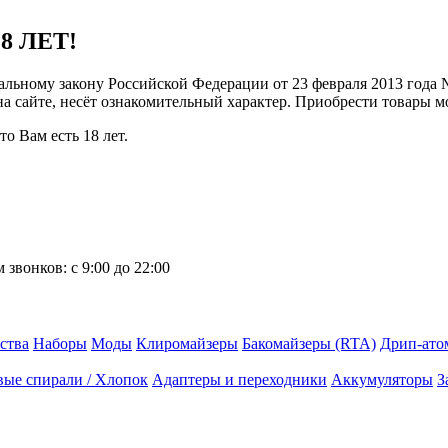
8 ЛЕТ!
ральному закону Российской Федерации от 23 февраля 2013 года
 на сайте, несёт ознакомительный характер. Приобрести товары 
о Вам есть 18 лет.
 звонков:
с 9:00 до 22:00
ства
Наборы
Моды
Клиромайзеры
Бакомайзеры (RTA)
Дрип-ато
вые спирали / Хлопок
Адаптеры и переходники
Аккумуляторы
З