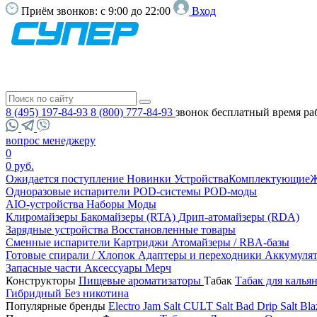
Приём звонков:
с 9:00 до 22:00
Вход
8 (495) 197-84-93
8 (800) 777-84-93
звонок бесплатный
время ра
вопрос менеджеру
0
0 руб.
Ожидается поступление
Новинки
Устройства
Комплектующие
Ж
Одноразовые испарители
POD-системы
POD-моды
AIO-устройства
Наборы
Моды
Клиромайзеры
Бакомайзеры (RTA)
Дрип-атомайзеры (RDA)
Зарядные устройства
Восстановленные товары
Сменные испарители
Картриджи
Атомайзеры / RBA-базы
Готовые спирали / Хлопок
Адаптеры и переходники
Аккумуля
Запасные части
Аксессуары
Мерч
Конструкторы
Пищевые ароматизаторы
Табак
Табак для калья
Гибридный
Без никотина
Популярные бренды
Electro Jam Salt
CULT Salt
Bad Drip Salt
Bla