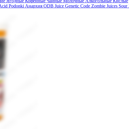
щие
Ягодные
Кофейные
Чайные
Молочные
Алкогольные
Кислые
 Acid
Podonki Анархия
ODB Juice
Genetic Code
Zombie Juices Sour