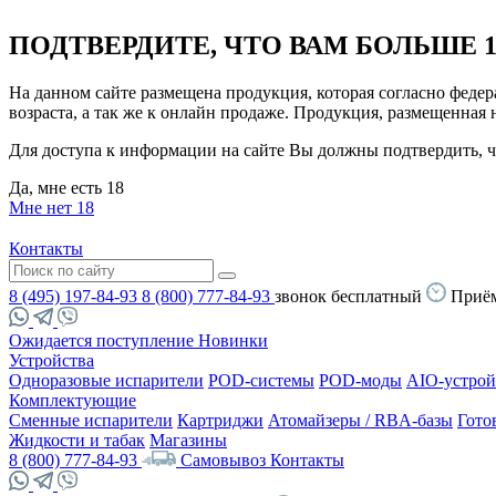
ПОДТВЕРДИТЕ, ЧТО ВАМ БОЛЬШЕ 1
На данном сайте размещена продукция, которая согласно феде
возраста, а так же к онлайн продаже. Продукция, размещенная
Для доступа к информации на сайте Вы должны подтвердить, чт
Да, мне есть 18
Мне нет 18
Контакты
8 (495) 197-84-93
8 (800) 777-84-93
звонок бесплатный
Приём
Ожидается поступление
Новинки
Устройства
Одноразовые испарители
POD-системы
POD-моды
AIO-устрой
Комплектующие
Сменные испарители
Картриджи
Атомайзеры / RBA-базы
Гото
Жидкости и табак
Магазины
8 (800) 777-84-93
Самовывоз
Контакты