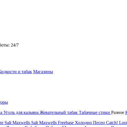
боты: 24/7
идкости и табак
Магазины
торы
на
Уголь для кальяна
Жевательный табак
Табачные стики
Разное
ze Salt
Maxwells Salt
Maxwells Freebase
Холодно Песец
Catch!
Loot