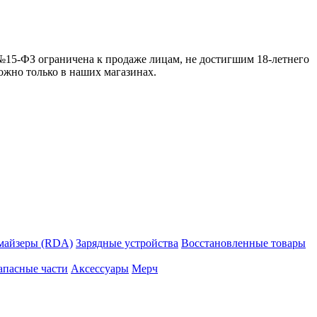
 №15-ФЗ ограничена к продаже лицам, не достигшим 18-летнего
можно только в наших магазинах.
майзеры (RDA)
Зарядные устройства
Восстановленные товары
апасные части
Аксессуары
Мерч