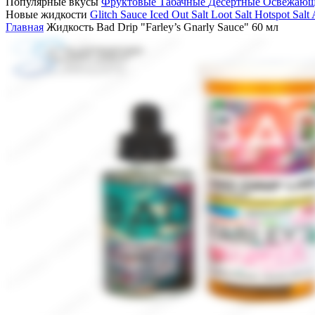
Популярные вкусы
Фруктовые
Табачные
Десертные
Освежаю
Новые жидкости
Glitch Sauce Iced Out Salt
Loot Salt
Hotspot Salt
Главная
Жидкость Bad Drip "Farley’s Gnarly Sauce" 60 мл