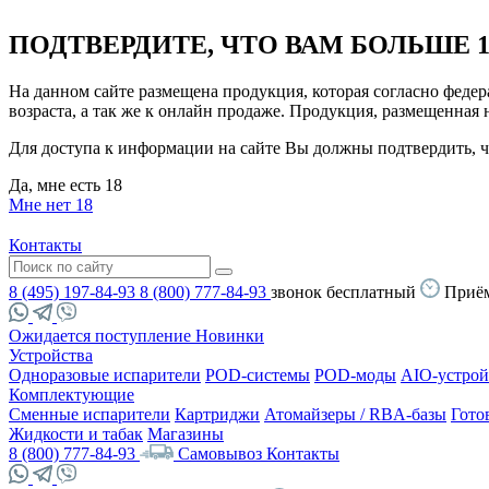
ПОДТВЕРДИТЕ, ЧТО ВАМ БОЛЬШЕ 1
На данном сайте размещена продукция, которая согласно феде
возраста, а так же к онлайн продаже. Продукция, размещенная
Для доступа к информации на сайте Вы должны подтвердить, чт
Да, мне есть 18
Мне нет 18
Контакты
8 (495) 197-84-93
8 (800) 777-84-93
звонок бесплатный
Приём
Ожидается поступление
Новинки
Устройства
Одноразовые испарители
POD-системы
POD-моды
AIO-устрой
Комплектующие
Сменные испарители
Картриджи
Атомайзеры / RBA-базы
Гото
Жидкости и табак
Магазины
8 (800) 777-84-93
Самовывоз
Контакты