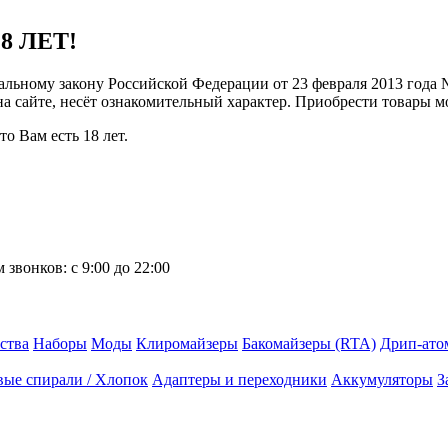
8 ЛЕТ!
ральному закону Российской Федерации от 23 февраля 2013 года
 на сайте, несёт ознакомительный характер. Приобрести товары 
о Вам есть 18 лет.
 звонков:
с 9:00 до 22:00
ства
Наборы
Моды
Клиромайзеры
Бакомайзеры (RTA)
Дрип-ато
вые спирали / Хлопок
Адаптеры и переходники
Аккумуляторы
З