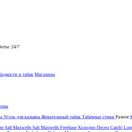
боты: 24/7
идкости и табак
Магазины
торы
на
Уголь для кальяна
Жевательный табак
Табачные стики
Разное
ze Salt
Maxwells Salt
Maxwells Freebase
Холодно Песец
Catch!
Loot