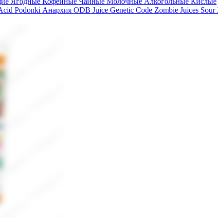
щие
Ягодные
Кофейные
Чайные
Молочные
Алкогольные
Кислые
 Acid
Podonki Анархия
ODB Juice
Genetic Code
Zombie Juices Sour