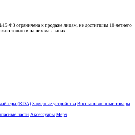
 №15-ФЗ ограничена к продаже лицам, не достигшим 18-летнего
можно только в наших магазинах.
майзеры (RDA)
Зарядные устройства
Восстановленные товары
апасные части
Аксессуары
Мерч