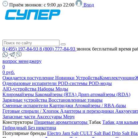
Приём звонков:
с 9:00 до 22:00
Вход
8 (495) 197-84-93
8 (800) 777-84-93
звонок бесплатный
время ра
вопрос менеджеру
0
0 руб.
Ожидается поступление
Новинки
Устройства
Комплектующие
Ж
Одноразовые испарители
POD-системы
POD-моды
AIO-устройства
Наборы
Моды
Клиромайзеры
Бакомайзеры (RTA)
Дрип-атомайзеры (RDA)
Зарядные устройства
Восстановленные товары
Сменные испарители
Картриджи
Атомайзеры / RBA-базы
Готовые спирали / Хлопок
Адаптеры и переходники
Аккумуля
Запасные части
Аксессуары
Мерч
Конструкторы
Пищевые ароматизаторы
Табак
Табак для калья
Гибридный
Без никотина
Популярные бренды
Electro Jam Salt
CULT Salt
Bad Drip Salt
Bla