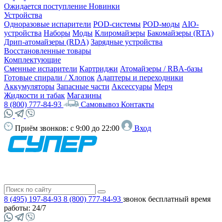
Ожидается поступление
Новинки
Устройства
Одноразовые испарители
POD-системы
POD-моды
AIO-
устройства
Наборы
Моды
Клиромайзеры
Бакомайзеры (RTA)
Дрип-атомайзеры (RDA)
Зарядные устройства
Восстановленные товары
Комплектующие
Сменные испарители
Картриджи
Атомайзеры / RBA-базы
Готовые спирали / Хлопок
Адаптеры и переходники
Аккумуляторы
Запасные части
Аксессуары
Мерч
Жидкости и табак
Магазины
8 (800) 777-84-93
Самовывоз
Контакты
Приём звонков:
с 9:00 до 22:00
Вход
8 (495) 197-84-93
8 (800) 777-84-93
звонок бесплатный
время
работы: 24/7