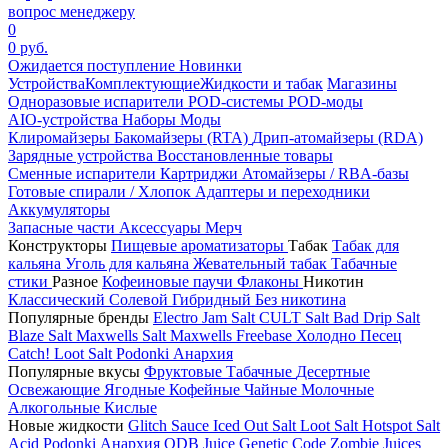
вопрос менеджеру
0
0 руб.
Ожидается поступление
Новинки
Устройства
Комплектующие
Жидкости и табак
Магазины
Одноразовые испарители
POD-системы
POD-моды
AIO-устройства
Наборы
Моды
Клиромайзеры
Бакомайзеры (RTA)
Дрип-атомайзеры (RDA)
Зарядные устройства
Восстановленные товары
Сменные испарители
Картриджи
Атомайзеры / RBA-базы
Готовые спирали / Хлопок
Адаптеры и переходники
Аккумуляторы
Запасные части
Аксессуары
Мерч
Конструкторы
Пищевые ароматизаторы
Табак
Табак для
кальяна
Уголь для кальяна
Жевательный табак
Табачные
стики
Разное
Кофеиновые паучи
Флаконы
Никотин
Классический
Солевой
Гибридный
Без никотина
Популярные бренды
Electro Jam Salt
CULT Salt
Bad Drip Salt
Blaze Salt
Maxwells Salt
Maxwells Freebase
Холодно Песец
Catch!
Loot Salt
Podonki Анархия
Популярные вкусы
Фруктовые
Табачные
Десертные
Освежающие
Ягодные
Кофейные
Чайные
Молочные
Алкогольные
Кислые
Новые жидкости
Glitch Sauce Iced Out Salt
Loot Salt
Hotspot Salt
Acid
Podonki Анархия
ODB Juice
Genetic Code
Zombie Juices