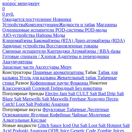
вопрос менеджеру
0
0 руб.
Ожидается поступление
Новинки
Устройства
Комплектующие
Жидкости и табак
Магазины
Одноразовые испарители
POD-системы
POD-моды
AIO-устройства
Наборы
Моды
Клиромайзеры
Бакомайзеры (RTA)
Дрип-атомайзеры (RDA)
Зарядные устройства
Восстановленные товары
Сменные испарители
Картриджи
Атомайзеры / RBA-базы
Готовые спирали / Хлопок
Адаптеры и переходники
Аккумуляторы
Запасные части
Аксессуары
Мерч
Конструкторы
Пищевые ароматизаторы
Табак
Табак для
кальяна
Уголь для кальяна
Жевательный табак
Табачные
стики
Разное
Кофеиновые паучи
Флаконы
Никотин
Классический
Солевой
Гибридный
Без никотина
Популярные бренды
Electro Jam Salt
CULT Salt
Bad Drip Salt
Blaze Salt
Maxwells Salt
Maxwells Freebase
Холодно Песец
Catch!
Loot Salt
Podonki Анархия
Популярные вкусы
Фруктовые
Табачные
Десертные
Освежающие
Ягодные
Кофейные
Чайные
Молочные
Алкогольные
Кислые
Новые жидкости
Glitch Sauce Iced Out Salt
Loot Salt
Hotspot Salt
Acid
Podonki Анархия
ODB Juice
Genetic Code
Zombie Juices