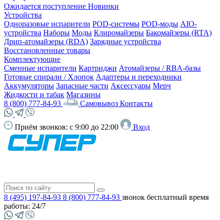
Ожидается поступление
Новинки
Устройства
Одноразовые испарители
POD-системы
POD-моды
AIO-
устройства
Наборы
Моды
Клиромайзеры
Бакомайзеры (RTA)
Дрип-атомайзеры (RDA)
Зарядные устройства
Восстановленные товары
Комплектующие
Сменные испарители
Картриджи
Атомайзеры / RBA-базы
Готовые спирали / Хлопок
Адаптеры и переходники
Аккумуляторы
Запасные части
Аксессуары
Мерч
Жидкости и табак
Магазины
8 (800) 777-84-93
Самовывоз
Контакты
Приём звонков:
с 9:00 до 22:00
Вход
8 (495) 197-84-93
8 (800) 777-84-93
звонок бесплатный
время
работы: 24/7