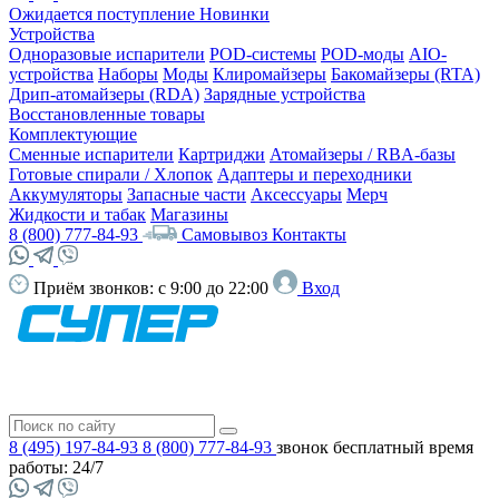
Ожидается поступление
Новинки
Устройства
Одноразовые испарители
POD-системы
POD-моды
AIO-
устройства
Наборы
Моды
Клиромайзеры
Бакомайзеры (RTA)
Дрип-атомайзеры (RDA)
Зарядные устройства
Восстановленные товары
Комплектующие
Сменные испарители
Картриджи
Атомайзеры / RBA-базы
Готовые спирали / Хлопок
Адаптеры и переходники
Аккумуляторы
Запасные части
Аксессуары
Мерч
Жидкости и табак
Магазины
8 (800) 777-84-93
Самовывоз
Контакты
Приём звонков:
с 9:00 до 22:00
Вход
8 (495) 197-84-93
8 (800) 777-84-93
звонок бесплатный
время
работы: 24/7