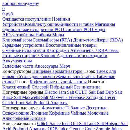
вопрос менеджеру
0
0 руб.
Ожидается поступление
Новинки
Устройства
Комплектующие
Жидкости и табак
Магазины
Одноразовые испарители
POD-системы
POD-моды
AIO-устройства
Наборы
Моды
Клиромайзеры
Бакомайзеры (RTA)
Дрип-атомайзеры (RDA)
Зарядные устройства
Восстановленные товары
Сменные испарители
Картриджи
Атомайзеры / RBA-базы
Готовые спирали / Хлопок
Адаптеры и переходники
Аккумуляторы
Запасные части
Аксессуары
Мерч
Конструкторы
Пищевые ароматизаторы
Табак
Табак для
кальяна
Уголь для кальяна
Жевательный табак
Табачные
стики
Разное
Кофеиновые паучи
Флаконы
Никотин
Классический
Солевой
Гибридный
Без никотина
Популярные бренды
Electro Jam Salt
CULT Salt
Bad Drip Salt
Blaze Salt
Maxwells Salt
Maxwells Freebase
Холодно Песец
Catch!
Loot Salt
Podonki Анархия
Популярные вкусы
Фруктовые
Табачные
Десертные
Освежающие
Ягодные
Кофейные
Чайные
Молочные
Алкогольные
Кислые
Новые жидкости
Glitch Sauce Iced Out Salt
Loot Salt
Hotspot Salt
Acid
Podonki Анархия
ODB Juice
Genetic Code
Zombie Juices