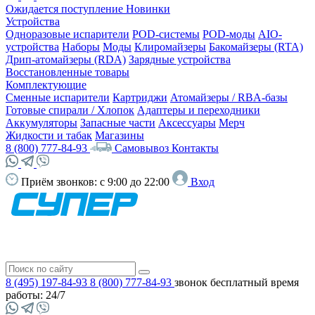
Ожидается поступление
Новинки
Устройства
Одноразовые испарители
POD-системы
POD-моды
AIO-
устройства
Наборы
Моды
Клиромайзеры
Бакомайзеры (RTA)
Дрип-атомайзеры (RDA)
Зарядные устройства
Восстановленные товары
Комплектующие
Сменные испарители
Картриджи
Атомайзеры / RBA-базы
Готовые спирали / Хлопок
Адаптеры и переходники
Аккумуляторы
Запасные части
Аксессуары
Мерч
Жидкости и табак
Магазины
8 (800) 777-84-93
Самовывоз
Контакты
Приём звонков:
с 9:00 до 22:00
Вход
8 (495) 197-84-93
8 (800) 777-84-93
звонок бесплатный
время
работы: 24/7