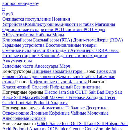
вопрос менеджеру
0
0 руб.
Ожидается поступление
Новинки
Устройства
Комплектующие
Жидкости и табак
Магазины
Одноразовые испарители
POD-системы
POD-моды
AIO-устройства
Наборы
Моды
Клиромайзеры
Бакомайзеры (RTA)
Дрип-атомайзеры (RDA)
Зарядные устройства
Восстановленные товары
Сменные испарители
Картриджи
Атомайзеры / RBA-базы
Готовые спирали / Хлопок
Адаптеры и переходники
Аккумуляторы
Запасные части
Аксессуары
Мерч
Конструкторы
Пищевые ароматизаторы
Табак
Табак для
кальяна
Уголь для кальяна
Жевательный табак
Табачные
стики
Разное
Кофеиновые паучи
Флаконы
Никотин
Классический
Солевой
Гибридный
Без никотина
Популярные бренды
Electro Jam Salt
CULT Salt
Bad Drip Salt
Blaze Salt
Maxwells Salt
Maxwells Freebase
Холодно Песец
Catch!
Loot Salt
Podonki Анархия
Популярные вкусы
Фруктовые
Табачные
Десертные
Освежающие
Ягодные
Кофейные
Чайные
Молочные
Алкогольные
Кислые
Новые жидкости
Glitch Sauce Iced Out Salt
Loot Salt
Hotspot Salt
Acid
Podonki Анархия
ODB Juice
Genetic Code
Zombie Juices