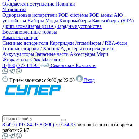
Ожидается поступление
Новинки
Устройства
Одноразовые испарители
POD-системы
POD-моды
AIO-
устройства
Наборы
Моды
Клиромайзеры
Бакомайзеры (RTA)
Дрип-атомайзеры (RDA)
Зарядные устройства
Восстановленные товары
Комплектующие
Сменные испарители
Картриджи
Атомайзеры / RBA-базы
Готовые спирали / Хлопок
Адаптеры и переходники
Аккумуляторы
Запасные части
Аксессуары
Мерч
Жидкости и табак
Магазины
8 (800) 777-84-93
Самовывоз
Контакты
Приём звонков:
с 9:00 до 22:00
Вход
8 (495) 197-84-93
8 (800) 777-84-93
звонок бесплатный
время
работы: 24/7