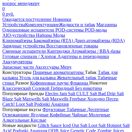
вопрос менеджеру
0
0 руб.
Ожидается поступление
Новинки
Устройства
Комплектующие
Жидкости и табак
Магазины
Одноразовые испарители
POD-системы
POD-моды
AIO-устройства
Наборы
Моды
Клиромайзеры
Бакомайзеры (RTA)
Дрип-атомайзеры (RDA)
Зарядные устройства
Восстановленные товары
Сменные испарители
Картриджи
Атомайзеры / RBA-базы
Готовые спирали / Хлопок
Адаптеры и переходники
Аккумуляторы
Запасные части
Аксессуары
Мерч
Конструкторы
Пищевые ароматизаторы
Табак
Табак для
кальяна
Уголь для кальяна
Жевательный табак
Табачные
стики
Разное
Кофеиновые паучи
Флаконы
Никотин
Классический
Солевой
Гибридный
Без никотина
Популярные бренды
Electro Jam Salt
CULT Salt
Bad Drip Salt
Blaze Salt
Maxwells Salt
Maxwells Freebase
Холодно Песец
Catch!
Loot Salt
Podonki Анархия
Популярные вкусы
Фруктовые
Табачные
Десертные
Освежающие
Ягодные
Кофейные
Чайные
Молочные
Алкогольные
Кислые
Новые жидкости
Glitch Sauce Iced Out Salt
Loot Salt
Hotspot Salt
Acid
Podonki Анархия
ODB Juice
Genetic Code
Zombie Juices