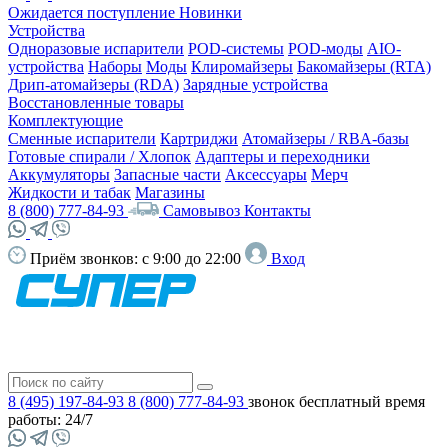
Ожидается поступление
Новинки
Устройства
Одноразовые испарители
POD-системы
POD-моды
AIO-
устройства
Наборы
Моды
Клиромайзеры
Бакомайзеры (RTA)
Дрип-атомайзеры (RDA)
Зарядные устройства
Восстановленные товары
Комплектующие
Сменные испарители
Картриджи
Атомайзеры / RBA-базы
Готовые спирали / Хлопок
Адаптеры и переходники
Аккумуляторы
Запасные части
Аксессуары
Мерч
Жидкости и табак
Магазины
8 (800) 777-84-93
Самовывоз
Контакты
Приём звонков:
с 9:00 до 22:00
Вход
8 (495) 197-84-93
8 (800) 777-84-93
звонок бесплатный
время
работы: 24/7