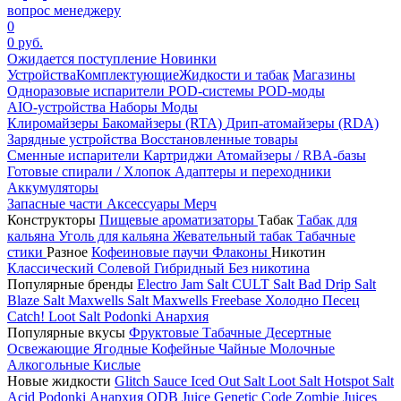
вопрос менеджеру
0
0 руб.
Ожидается поступление
Новинки
Устройства
Комплектующие
Жидкости и табак
Магазины
Одноразовые испарители
POD-системы
POD-моды
AIO-устройства
Наборы
Моды
Клиромайзеры
Бакомайзеры (RTA)
Дрип-атомайзеры (RDA)
Зарядные устройства
Восстановленные товары
Сменные испарители
Картриджи
Атомайзеры / RBA-базы
Готовые спирали / Хлопок
Адаптеры и переходники
Аккумуляторы
Запасные части
Аксессуары
Мерч
Конструкторы
Пищевые ароматизаторы
Табак
Табак для
кальяна
Уголь для кальяна
Жевательный табак
Табачные
стики
Разное
Кофеиновые паучи
Флаконы
Никотин
Классический
Солевой
Гибридный
Без никотина
Популярные бренды
Electro Jam Salt
CULT Salt
Bad Drip Salt
Blaze Salt
Maxwells Salt
Maxwells Freebase
Холодно Песец
Catch!
Loot Salt
Podonki Анархия
Популярные вкусы
Фруктовые
Табачные
Десертные
Освежающие
Ягодные
Кофейные
Чайные
Молочные
Алкогольные
Кислые
Новые жидкости
Glitch Sauce Iced Out Salt
Loot Salt
Hotspot Salt
Acid
Podonki Анархия
ODB Juice
Genetic Code
Zombie Juices