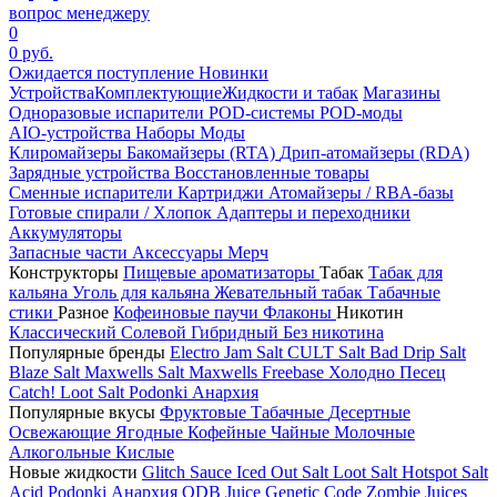
вопрос менеджеру
0
0 руб.
Ожидается поступление
Новинки
Устройства
Комплектующие
Жидкости и табак
Магазины
Одноразовые испарители
POD-системы
POD-моды
AIO-устройства
Наборы
Моды
Клиромайзеры
Бакомайзеры (RTA)
Дрип-атомайзеры (RDA)
Зарядные устройства
Восстановленные товары
Сменные испарители
Картриджи
Атомайзеры / RBA-базы
Готовые спирали / Хлопок
Адаптеры и переходники
Аккумуляторы
Запасные части
Аксессуары
Мерч
Конструкторы
Пищевые ароматизаторы
Табак
Табак для
кальяна
Уголь для кальяна
Жевательный табак
Табачные
стики
Разное
Кофеиновые паучи
Флаконы
Никотин
Классический
Солевой
Гибридный
Без никотина
Популярные бренды
Electro Jam Salt
CULT Salt
Bad Drip Salt
Blaze Salt
Maxwells Salt
Maxwells Freebase
Холодно Песец
Catch!
Loot Salt
Podonki Анархия
Популярные вкусы
Фруктовые
Табачные
Десертные
Освежающие
Ягодные
Кофейные
Чайные
Молочные
Алкогольные
Кислые
Новые жидкости
Glitch Sauce Iced Out Salt
Loot Salt
Hotspot Salt
Acid
Podonki Анархия
ODB Juice
Genetic Code
Zombie Juices