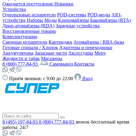
Ожидается поступление
Новинки
Устройства
Одноразовые испарители
POD-системы
POD-моды
AIO-
устройства
Наборы
Моды
Клиромайзеры
Бакомайзеры (RTA)
Дрип-атомайзеры (RDA)
Зарядные устройства
Восстановленные товары
Комплектующие
Сменные испарители
Картриджи
Атомайзеры / RBA-базы
Готовые спирали / Хлопок
Адаптеры и переходники
Аккумуляторы
Запасные части
Аксессуары
Мерч
Жидкости и табак
Магазины
8 (800) 777-84-93
Самовывоз
Контакты
Приём звонков:
с 9:00 до 22:00
Вход
8 (495) 197-84-93
8 (800) 777-84-93
звонок бесплатный
время
работы: 24/7