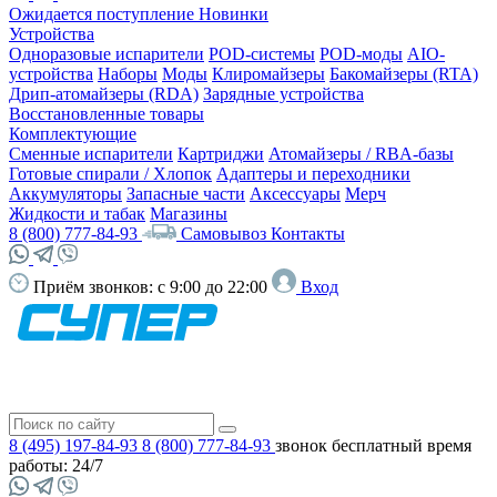
Ожидается поступление
Новинки
Устройства
Одноразовые испарители
POD-системы
POD-моды
AIO-
устройства
Наборы
Моды
Клиромайзеры
Бакомайзеры (RTA)
Дрип-атомайзеры (RDA)
Зарядные устройства
Восстановленные товары
Комплектующие
Сменные испарители
Картриджи
Атомайзеры / RBA-базы
Готовые спирали / Хлопок
Адаптеры и переходники
Аккумуляторы
Запасные части
Аксессуары
Мерч
Жидкости и табак
Магазины
8 (800) 777-84-93
Самовывоз
Контакты
Приём звонков:
с 9:00 до 22:00
Вход
8 (495) 197-84-93
8 (800) 777-84-93
звонок бесплатный
время
работы: 24/7