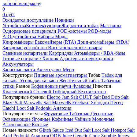
вопрос менеджеру
0
0 руб.
Ожидается поступление
Новинки
Устройства
Комплектующие
Жидкости и табак
Магазины
Одноразовые испарители
POD-системы
POD-моды
AIO-устройства
Наборы
Моды
Клиромайзеры
Бакомайзеры (RTA)
Дрип-атомайзеры (RDA)
Зарядные устройства
Восстановленные товары
Сменные испарители
Картриджи
Атомайзеры / RBA-базы
Готовые спирали / Хлопок
Адаптеры и переходники
Аккумуляторы
Запасные части
Аксессуары
Мерч
Конструкторы
Пищевые ароматизаторы
Табак
Табак для
кальяна
Уголь для кальяна
Жевательный табак
Табачные
стики
Разное
Кофеиновые паучи
Флаконы
Никотин
Классический
Солевой
Гибридный
Без никотина
Популярные бренды
Electro Jam Salt
CULT Salt
Bad Drip Salt
Blaze Salt
Maxwells Salt
Maxwells Freebase
Холодно Песец
Catch!
Loot Salt
Podonki Анархия
Популярные вкусы
Фруктовые
Табачные
Десертные
Освежающие
Ягодные
Кофейные
Чайные
Молочные
Алкогольные
Кислые
Новые жидкости
Glitch Sauce Iced Out Salt
Loot Salt
Hotspot Salt
Acid
Podonki Анархия
ODB Juice
Genetic Code
Zombie Juices