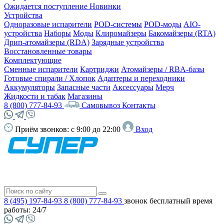
Ожидается поступление
Новинки
Устройства
Одноразовые испарители
POD-системы
POD-моды
AIO-
устройства
Наборы
Моды
Клиромайзеры
Бакомайзеры (RTA)
Дрип-атомайзеры (RDA)
Зарядные устройства
Восстановленные товары
Комплектующие
Сменные испарители
Картриджи
Атомайзеры / RBA-базы
Готовые спирали / Хлопок
Адаптеры и переходники
Аккумуляторы
Запасные части
Аксессуары
Мерч
Жидкости и табак
Магазины
8 (800) 777-84-93
Самовывоз
Контакты
Приём звонков:
с 9:00 до 22:00
Вход
8 (495) 197-84-93
8 (800) 777-84-93
звонок бесплатный
время
работы: 24/7