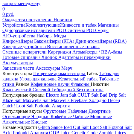
вопрос менеджеру
0
0 руб.
Ожидается поступление
Новинки
Устройства
Комплектующие
Жидкости и табак
Магазины
Одноразовые испарители
POD-системы
POD-моды
AIO-устройства
Наборы
Моды
Клиромайзеры
Бакомайзеры (RTA)
Дрип-атомайзеры (RDA)
Зарядные устройства
Восстановленные товары
Сменные испарители
Картриджи
Атомайзеры / RBA-базы
Готовые спирали / Хлопок
Адаптеры и переходники
Аккумуляторы
Запасные части
Аксессуары
Мерч
Конструкторы
Пищевые ароматизаторы
Табак
Табак для
кальяна
Уголь для кальяна
Жевательный табак
Табачные
стики
Разное
Кофеиновые паучи
Флаконы
Никотин
Классический
Солевой
Гибридный
Без никотина
Популярные бренды
Electro Jam Salt
CULT Salt
Bad Drip Salt
Blaze Salt
Maxwells Salt
Maxwells Freebase
Холодно Песец
Catch!
Loot Salt
Podonki Анархия
Популярные вкусы
Фруктовые
Табачные
Десертные
Освежающие
Ягодные
Кофейные
Чайные
Молочные
Алкогольные
Кислые
Новые жидкости
Glitch Sauce Iced Out Salt
Loot Salt
Hotspot Salt
Acid
Podonki Анархия
ODB Juice
Genetic Code
Zombie Juices