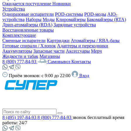
Ожидается поступление
Новинки
Устройства
Одноразовые испарители
POD-системы
POD-моды
AIO-
устройства
Наборы
Моды
Клиромайзеры
Бакомайзеры (RTA)
Дрип-атомайзеры (RDA)
Зарядные устройства
Восстановленные товары
Комплектующие
Сменные испарители
Картриджи
Атомайзеры / RBA-базы
Готовые спирали / Хлопок
Адаптеры и переходники
Аккумуляторы
Запасные части
Аксессуары
Мерч
Жидкости и табак
Магазины
8 (800) 777-84-93
Самовывоз
Контакты
Приём звонков:
с 9:00 до 22:00
Вход
8 (495) 197-84-93
8 (800) 777-84-93
звонок бесплатный
время
работы: 24/7