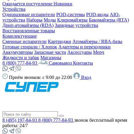
Ожидается поступление
Новинки
Устройства
Одноразовые испарители
POD-системы
POD-моды
AIO-
устройства
Наборы
Моды
Клиромайзеры
Бакомайзеры (RTA)
Дрип-атомайзеры (RDA)
Зарядные устройства
Восстановленные товары
Комплектующие
Сменные испарители
Картриджи
Атомайзеры / RBA-базы
Готовые спирали / Хлопок
Адаптеры и переходники
Аккумуляторы
Запасные части
Аксессуары
Мерч
Жидкости и табак
Магазины
8 (800) 777-84-93
Самовывоз
Контакты
Приём звонков:
с 9:00 до 22:00
Вход
8 (495) 197-84-93
8 (800) 777-84-93
звонок бесплатный
время
работы: 24/7