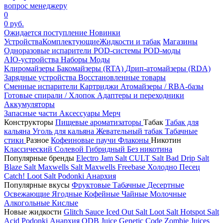
вопрос менеджеру
0
0 руб.
Ожидается поступление
Новинки
Устройства
Комплектующие
Жидкости и табак
Магазины
Одноразовые испарители
POD-системы
POD-моды
AIO-устройства
Наборы
Моды
Клиромайзеры
Бакомайзеры (RTA)
Дрип-атомайзеры (RDA)
Зарядные устройства
Восстановленные товары
Сменные испарители
Картриджи
Атомайзеры / RBA-базы
Готовые спирали / Хлопок
Адаптеры и переходники
Аккумуляторы
Запасные части
Аксессуары
Мерч
Конструкторы
Пищевые ароматизаторы
Табак
Табак для
кальяна
Уголь для кальяна
Жевательный табак
Табачные
стики
Разное
Кофеиновые паучи
Флаконы
Никотин
Классический
Солевой
Гибридный
Без никотина
Популярные бренды
Electro Jam Salt
CULT Salt
Bad Drip Salt
Blaze Salt
Maxwells Salt
Maxwells Freebase
Холодно Песец
Catch!
Loot Salt
Podonki Анархия
Популярные вкусы
Фруктовые
Табачные
Десертные
Освежающие
Ягодные
Кофейные
Чайные
Молочные
Алкогольные
Кислые
Новые жидкости
Glitch Sauce Iced Out Salt
Loot Salt
Hotspot Salt
Acid
Podonki Анархия
ODB Juice
Genetic Code
Zombie Juices