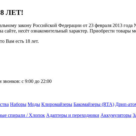
8 ЛЕТ!
ральному закону Российской Федерации от 23 февраля 2013 года
 на сайте, несёт ознакомительный характер. Приобрести товары 
о Вам есть 18 лет.
 звонков:
с 9:00 до 22:00
ства
Наборы
Моды
Клиромайзеры
Бакомайзеры (RTA)
Дрип-ато
вые спирали / Хлопок
Адаптеры и переходники
Аккумуляторы
З