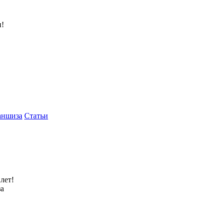
и!
аншиза
Статьи
лет!
за