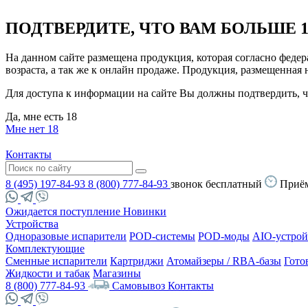
ПОДТВЕРДИТЕ, ЧТО ВАМ БОЛЬШЕ 1
На данном сайте размещена продукция, которая согласно феде
возраста, а так же к онлайн продаже. Продукция, размещенная
Для доступа к информации на сайте Вы должны подтвердить, чт
Да, мне есть 18
Мне нет 18
Контакты
8 (495) 197-84-93
8 (800) 777-84-93
звонок бесплатный
Приём
Ожидается поступление
Новинки
Устройства
Одноразовые испарители
POD-системы
POD-моды
AIO-устрой
Комплектующие
Сменные испарители
Картриджи
Атомайзеры / RBA-базы
Гото
Жидкости и табак
Магазины
8 (800) 777-84-93
Самовывоз
Контакты