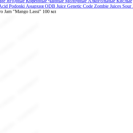
щие
Ягодные
Кофейные
Чайные
Молочные
Алкогольные
Кислые
 Acid
Podonki Анархия
ODB Juice
Genetic Code
Zombie Juices Sour
ro Jam "Mango Lassi" 100 мл