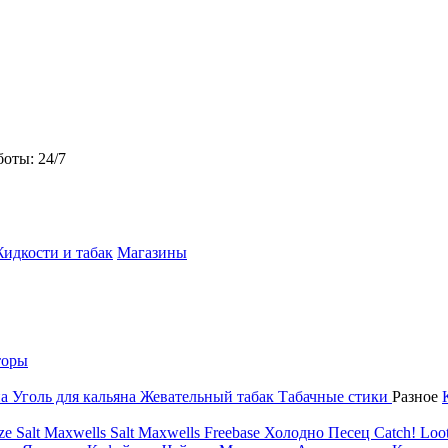
боты: 24/7
идкости и табак
Магазины
торы
на
Уголь для кальяна
Жевательный табак
Табачные стики
Разное
ze Salt
Maxwells Salt
Maxwells Freebase
Холодно Песец
Catch!
Loot