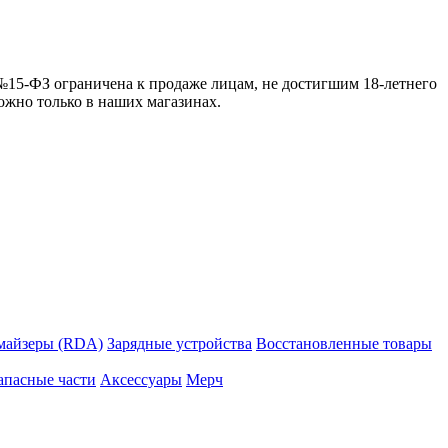
 №15-ФЗ ограничена к продаже лицам, не достигшим 18-летнего
можно только в наших магазинах.
майзеры (RDA)
Зарядные устройства
Восстановленные товары
апасные части
Аксессуары
Мерч