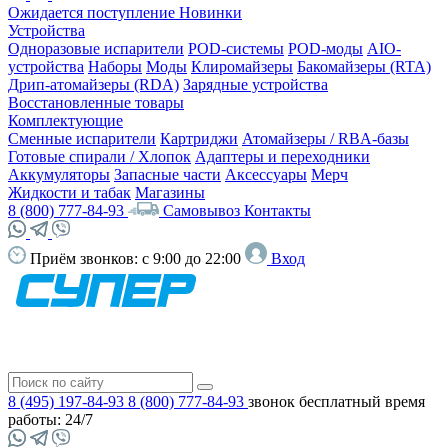
Ожидается поступление
Новинки
Устройства
Одноразовые испарители
POD-системы
POD-моды
AIO-
устройства
Наборы
Моды
Клиромайзеры
Бакомайзеры (RTA)
Дрип-атомайзеры (RDA)
Зарядные устройства
Восстановленные товары
Комплектующие
Сменные испарители
Картриджи
Атомайзеры / RBA-базы
Готовые спирали / Хлопок
Адаптеры и переходники
Аккумуляторы
Запасные части
Аксессуары
Мерч
Жидкости и табак
Магазины
8 (800) 777-84-93
Самовывоз
Контакты
Приём звонков:
с 9:00 до 22:00
Вход
8 (495) 197-84-93
8 (800) 777-84-93
звонок бесплатный
время
работы: 24/7