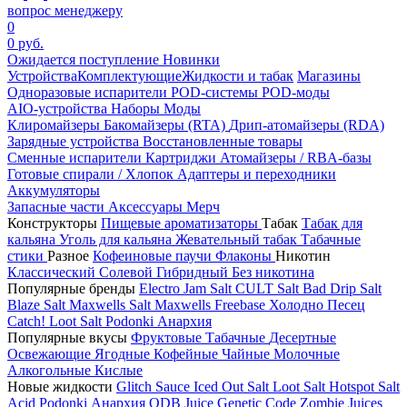
вопрос менеджеру
0
0 руб.
Ожидается поступление
Новинки
Устройства
Комплектующие
Жидкости и табак
Магазины
Одноразовые испарители
POD-системы
POD-моды
AIO-устройства
Наборы
Моды
Клиромайзеры
Бакомайзеры (RTA)
Дрип-атомайзеры (RDA)
Зарядные устройства
Восстановленные товары
Сменные испарители
Картриджи
Атомайзеры / RBA-базы
Готовые спирали / Хлопок
Адаптеры и переходники
Аккумуляторы
Запасные части
Аксессуары
Мерч
Конструкторы
Пищевые ароматизаторы
Табак
Табак для
кальяна
Уголь для кальяна
Жевательный табак
Табачные
стики
Разное
Кофеиновые паучи
Флаконы
Никотин
Классический
Солевой
Гибридный
Без никотина
Популярные бренды
Electro Jam Salt
CULT Salt
Bad Drip Salt
Blaze Salt
Maxwells Salt
Maxwells Freebase
Холодно Песец
Catch!
Loot Salt
Podonki Анархия
Популярные вкусы
Фруктовые
Табачные
Десертные
Освежающие
Ягодные
Кофейные
Чайные
Молочные
Алкогольные
Кислые
Новые жидкости
Glitch Sauce Iced Out Salt
Loot Salt
Hotspot Salt
Acid
Podonki Анархия
ODB Juice
Genetic Code
Zombie Juices