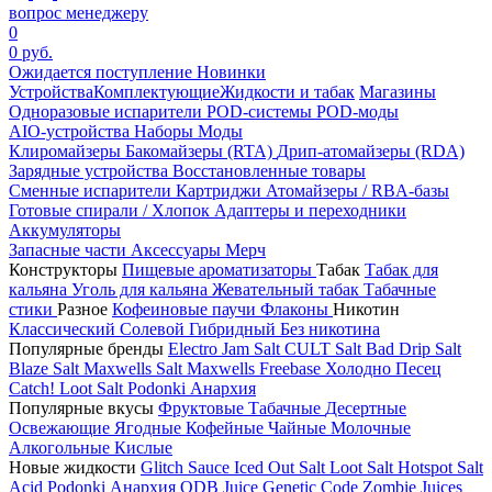
вопрос менеджеру
0
0 руб.
Ожидается поступление
Новинки
Устройства
Комплектующие
Жидкости и табак
Магазины
Одноразовые испарители
POD-системы
POD-моды
AIO-устройства
Наборы
Моды
Клиромайзеры
Бакомайзеры (RTA)
Дрип-атомайзеры (RDA)
Зарядные устройства
Восстановленные товары
Сменные испарители
Картриджи
Атомайзеры / RBA-базы
Готовые спирали / Хлопок
Адаптеры и переходники
Аккумуляторы
Запасные части
Аксессуары
Мерч
Конструкторы
Пищевые ароматизаторы
Табак
Табак для
кальяна
Уголь для кальяна
Жевательный табак
Табачные
стики
Разное
Кофеиновые паучи
Флаконы
Никотин
Классический
Солевой
Гибридный
Без никотина
Популярные бренды
Electro Jam Salt
CULT Salt
Bad Drip Salt
Blaze Salt
Maxwells Salt
Maxwells Freebase
Холодно Песец
Catch!
Loot Salt
Podonki Анархия
Популярные вкусы
Фруктовые
Табачные
Десертные
Освежающие
Ягодные
Кофейные
Чайные
Молочные
Алкогольные
Кислые
Новые жидкости
Glitch Sauce Iced Out Salt
Loot Salt
Hotspot Salt
Acid
Podonki Анархия
ODB Juice
Genetic Code
Zombie Juices