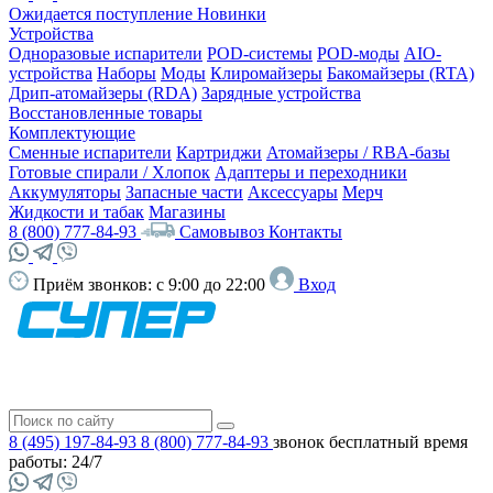
Ожидается поступление
Новинки
Устройства
Одноразовые испарители
POD-системы
POD-моды
AIO-
устройства
Наборы
Моды
Клиромайзеры
Бакомайзеры (RTA)
Дрип-атомайзеры (RDA)
Зарядные устройства
Восстановленные товары
Комплектующие
Сменные испарители
Картриджи
Атомайзеры / RBA-базы
Готовые спирали / Хлопок
Адаптеры и переходники
Аккумуляторы
Запасные части
Аксессуары
Мерч
Жидкости и табак
Магазины
8 (800) 777-84-93
Самовывоз
Контакты
Приём звонков:
с 9:00 до 22:00
Вход
8 (495) 197-84-93
8 (800) 777-84-93
звонок бесплатный
время
работы: 24/7