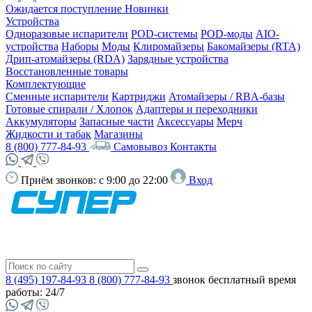
Ожидается поступление
Новинки
Устройства
Одноразовые испарители
POD-системы
POD-моды
AIO-
устройства
Наборы
Моды
Клиромайзеры
Бакомайзеры (RTA)
Дрип-атомайзеры (RDA)
Зарядные устройства
Восстановленные товары
Комплектующие
Сменные испарители
Картриджи
Атомайзеры / RBA-базы
Готовые спирали / Хлопок
Адаптеры и переходники
Аккумуляторы
Запасные части
Аксессуары
Мерч
Жидкости и табак
Магазины
8 (800) 777-84-93
Самовывоз
Контакты
Приём звонков:
с 9:00 до 22:00
Вход
8 (495) 197-84-93
8 (800) 777-84-93
звонок бесплатный
время
работы: 24/7