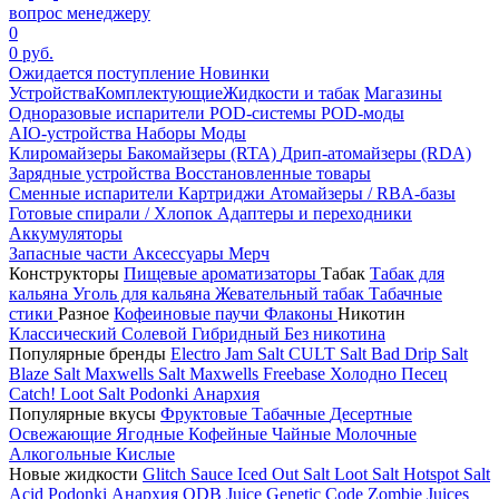
вопрос менеджеру
0
0 руб.
Ожидается поступление
Новинки
Устройства
Комплектующие
Жидкости и табак
Магазины
Одноразовые испарители
POD-системы
POD-моды
AIO-устройства
Наборы
Моды
Клиромайзеры
Бакомайзеры (RTA)
Дрип-атомайзеры (RDA)
Зарядные устройства
Восстановленные товары
Сменные испарители
Картриджи
Атомайзеры / RBA-базы
Готовые спирали / Хлопок
Адаптеры и переходники
Аккумуляторы
Запасные части
Аксессуары
Мерч
Конструкторы
Пищевые ароматизаторы
Табак
Табак для
кальяна
Уголь для кальяна
Жевательный табак
Табачные
стики
Разное
Кофеиновые паучи
Флаконы
Никотин
Классический
Солевой
Гибридный
Без никотина
Популярные бренды
Electro Jam Salt
CULT Salt
Bad Drip Salt
Blaze Salt
Maxwells Salt
Maxwells Freebase
Холодно Песец
Catch!
Loot Salt
Podonki Анархия
Популярные вкусы
Фруктовые
Табачные
Десертные
Освежающие
Ягодные
Кофейные
Чайные
Молочные
Алкогольные
Кислые
Новые жидкости
Glitch Sauce Iced Out Salt
Loot Salt
Hotspot Salt
Acid
Podonki Анархия
ODB Juice
Genetic Code
Zombie Juices