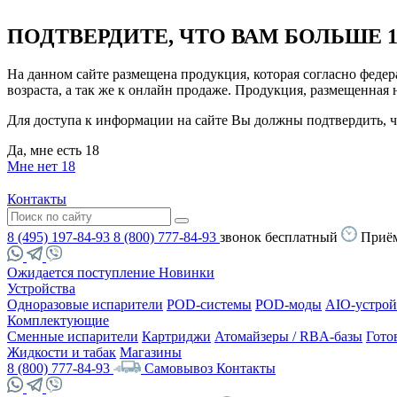
ПОДТВЕРДИТЕ, ЧТО ВАМ БОЛЬШЕ 1
На данном сайте размещена продукция, которая согласно феде
возраста, а так же к онлайн продаже. Продукция, размещенная
Для доступа к информации на сайте Вы должны подтвердить, чт
Да, мне есть 18
Мне нет 18
Контакты
8 (495) 197-84-93
8 (800) 777-84-93
звонок бесплатный
Приём
Ожидается поступление
Новинки
Устройства
Одноразовые испарители
POD-системы
POD-моды
AIO-устрой
Комплектующие
Сменные испарители
Картриджи
Атомайзеры / RBA-базы
Гото
Жидкости и табак
Магазины
8 (800) 777-84-93
Самовывоз
Контакты