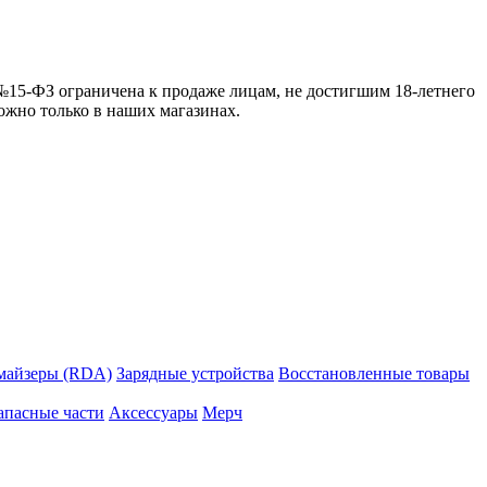
 №15-ФЗ ограничена к продаже лицам, не достигшим 18-летнего
можно только в наших магазинах.
майзеры (RDA)
Зарядные устройства
Восстановленные товары
апасные части
Аксессуары
Мерч