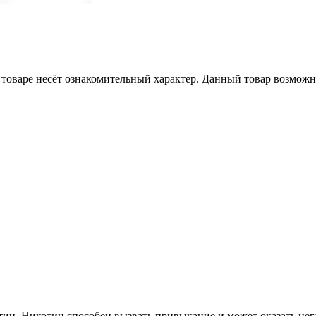
товаре несёт ознакомительный характер. Данный товар возможн
ин. Никотин способен вызвать привыкание и может оказать нега