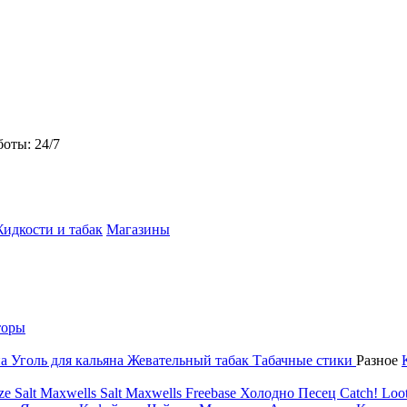
боты: 24/7
идкости и табак
Магазины
торы
на
Уголь для кальяна
Жевательный табак
Табачные стики
Разное
ze Salt
Maxwells Salt
Maxwells Freebase
Холодно Песец
Catch!
Loot