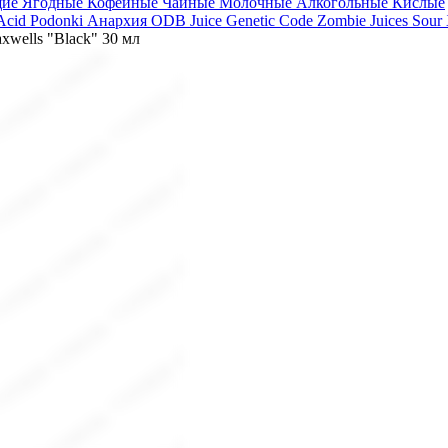
щие
Ягодные
Кофейные
Чайные
Молочные
Алкогольные
Кислые
 Acid
Podonki Анархия
ODB Juice
Genetic Code
Zombie Juices Sour
wells "Black" 30 мл