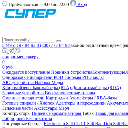
Приём звонков:
с 9:00 до 22:00
Вход
8 (495) 197-84-93
8 (800) 777-84-93
звонок бесплатный
время ра
вопрос менеджеру
0
0 руб.
Ожидается поступление
Новинки
Устройства
Комплектующие
Ж
Одноразовые испарители
POD-системы
POD-моды
AIO-устройства
Наборы
Моды
Клиромайзеры
Бакомайзеры (RTA)
Дрип-атомайзеры (RDA)
Зарядные устройства
Восстановленные товары
Сменные испарители
Картриджи
Атомайзеры / RBA-базы
Готовые спирали / Хлопок
Адаптеры и переходники
Аккумуля
Запасные части
Аксессуары
Мерч
Конструкторы
Пищевые ароматизаторы
Табак
Табак для калья
Гибридный
Без никотина
Популярные бренды
Electro Jam Salt
CULT Salt
Bad Drip Salt
Bla