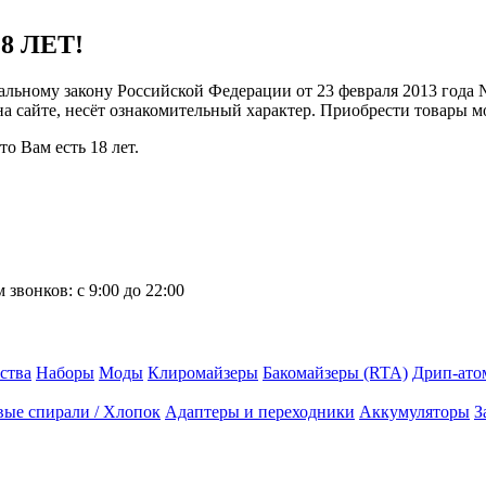
8 ЛЕТ!
ральному закону Российской Федерации от 23 февраля 2013 года
 на сайте, несёт ознакомительный характер. Приобрести товары 
о Вам есть 18 лет.
 звонков:
с 9:00 до 22:00
ства
Наборы
Моды
Клиромайзеры
Бакомайзеры (RTA)
Дрип-ато
вые спирали / Хлопок
Адаптеры и переходники
Аккумуляторы
З