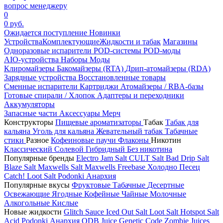
вопрос менеджеру
0
0 руб.
Ожидается поступление
Новинки
Устройства
Комплектующие
Жидкости и табак
Магазины
Одноразовые испарители
POD-системы
POD-моды
AIO-устройства
Наборы
Моды
Клиромайзеры
Бакомайзеры (RTA)
Дрип-атомайзеры (RDA)
Зарядные устройства
Восстановленные товары
Сменные испарители
Картриджи
Атомайзеры / RBA-базы
Готовые спирали / Хлопок
Адаптеры и переходники
Аккумуляторы
Запасные части
Аксессуары
Мерч
Конструкторы
Пищевые ароматизаторы
Табак
Табак для
кальяна
Уголь для кальяна
Жевательный табак
Табачные
стики
Разное
Кофеиновые паучи
Флаконы
Никотин
Классический
Солевой
Гибридный
Без никотина
Популярные бренды
Electro Jam Salt
CULT Salt
Bad Drip Salt
Blaze Salt
Maxwells Salt
Maxwells Freebase
Холодно Песец
Catch!
Loot Salt
Podonki Анархия
Популярные вкусы
Фруктовые
Табачные
Десертные
Освежающие
Ягодные
Кофейные
Чайные
Молочные
Алкогольные
Кислые
Новые жидкости
Glitch Sauce Iced Out Salt
Loot Salt
Hotspot Salt
Acid
Podonki Анархия
ODB Juice
Genetic Code
Zombie Juices