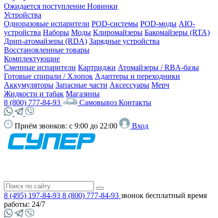
Ожидается поступление
Новинки
Устройства
Одноразовые испарители
POD-системы
POD-моды
AIO-
устройства
Наборы
Моды
Клиромайзеры
Бакомайзеры (RTA)
Дрип-атомайзеры (RDA)
Зарядные устройства
Восстановленные товары
Комплектующие
Сменные испарители
Картриджи
Атомайзеры / RBA-базы
Готовые спирали / Хлопок
Адаптеры и переходники
Аккумуляторы
Запасные части
Аксессуары
Мерч
Жидкости и табак
Магазины
8 (800) 777-84-93
Самовывоз
Контакты
Приём звонков:
с 9:00 до 22:00
Вход
8 (495) 197-84-93
8 (800) 777-84-93
звонок бесплатный
время
работы: 24/7