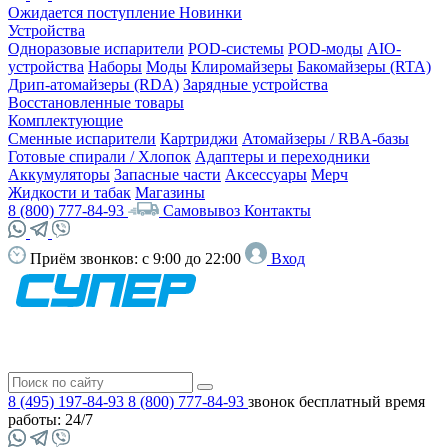
Ожидается поступление
Новинки
Устройства
Одноразовые испарители
POD-системы
POD-моды
AIO-
устройства
Наборы
Моды
Клиромайзеры
Бакомайзеры (RTA)
Дрип-атомайзеры (RDA)
Зарядные устройства
Восстановленные товары
Комплектующие
Сменные испарители
Картриджи
Атомайзеры / RBA-базы
Готовые спирали / Хлопок
Адаптеры и переходники
Аккумуляторы
Запасные части
Аксессуары
Мерч
Жидкости и табак
Магазины
8 (800) 777-84-93
Самовывоз
Контакты
Приём звонков:
с 9:00 до 22:00
Вход
8 (495) 197-84-93
8 (800) 777-84-93
звонок бесплатный
время
работы: 24/7