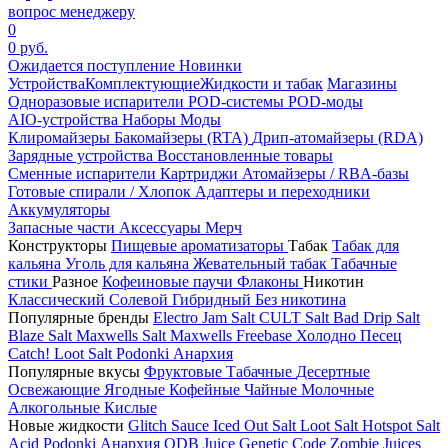
вопрос менеджеру
0
0 руб.
Ожидается поступление
Новинки
Устройства
Комплектующие
Жидкости и табак
Магазины
Одноразовые испарители
POD-системы
POD-моды
AIO-устройства
Наборы
Моды
Клиромайзеры
Бакомайзеры (RTA)
Дрип-атомайзеры (RDA)
Зарядные устройства
Восстановленные товары
Сменные испарители
Картриджи
Атомайзеры / RBA-базы
Готовые спирали / Хлопок
Адаптеры и переходники
Аккумуляторы
Запасные части
Аксессуары
Мерч
Конструкторы
Пищевые ароматизаторы
Табак
Табак для
кальяна
Уголь для кальяна
Жевательный табак
Табачные
стики
Разное
Кофеиновые паучи
Флаконы
Никотин
Классический
Солевой
Гибридный
Без никотина
Популярные бренды
Electro Jam Salt
CULT Salt
Bad Drip Salt
Blaze Salt
Maxwells Salt
Maxwells Freebase
Холодно Песец
Catch!
Loot Salt
Podonki Анархия
Популярные вкусы
Фруктовые
Табачные
Десертные
Освежающие
Ягодные
Кофейные
Чайные
Молочные
Алкогольные
Кислые
Новые жидкости
Glitch Sauce Iced Out Salt
Loot Salt
Hotspot Salt
Acid
Podonki Анархия
ODB Juice
Genetic Code
Zombie Juices