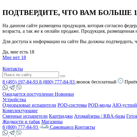
ПОДТВЕРДИТЕ, ЧТО ВАМ БОЛЬШЕ 1
На данном сайте размещена продукция, которая согласно феде
возраста, а так же к онлайн продаже. Продукция, размещенная
Для доступа к информации на сайте Вы должны подтвердить, чт
Да, мне есть 18
Мне нет 18
Контакты
8 (495) 197-84-93
8 (800) 777-84-93
звонок бесплатный
Приём
Ожидается поступление
Новинки
Устройства
Одноразовые испарители
POD-системы
POD-моды
AIO-устрой
Комплектующие
Сменные испарители
Картриджи
Атомайзеры / RBA-базы
Гото
Жидкости и табак
Магазины
8 (800) 777-84-93
Самовывоз
Контакты