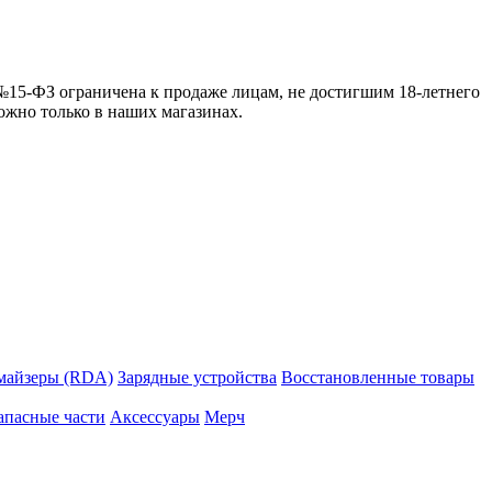
 №15-ФЗ ограничена к продаже лицам, не достигшим 18-летнего
можно только в наших магазинах.
майзеры (RDA)
Зарядные устройства
Восстановленные товары
апасные части
Аксессуары
Мерч