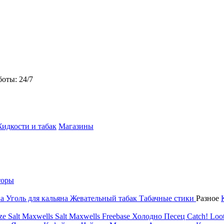
боты: 24/7
идкости и табак
Магазины
торы
на
Уголь для кальяна
Жевательный табак
Табачные стики
Разное
ze Salt
Maxwells Salt
Maxwells Freebase
Холодно Песец
Catch!
Loot