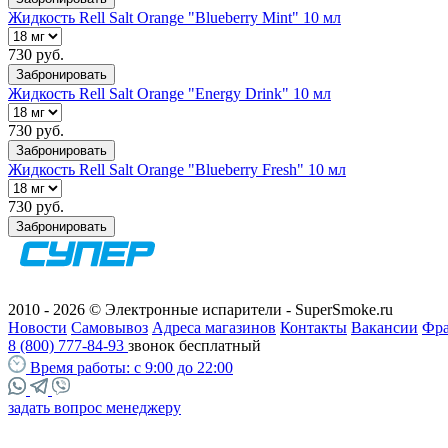
Жидкость Rell Salt Orange "Blueberry Mint" 10 мл
730 руб.
Забронировать
Жидкость Rell Salt Orange "Energy Drink" 10 мл
730 руб.
Забронировать
Жидкость Rell Salt Orange "Blueberry Fresh" 10 мл
730 руб.
Забронировать
2010 - 2026 © Электронные испарители - SuperSmoke.ru
Новости
Самовывоз
Адреса магазинов
Контакты
Вакансии
Фр
8 (800) 777-84-93
звонок бесплатный
Время работы:
с 9:00 до 22:00
задать вопрос менеджеру