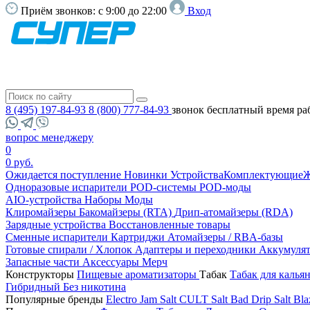
Приём звонков:
с 9:00 до 22:00
Вход
8 (495) 197-84-93
8 (800) 777-84-93
звонок бесплатный
время ра
вопрос менеджеру
0
0 руб.
Ожидается поступление
Новинки
Устройства
Комплектующие
Ж
Одноразовые испарители
POD-системы
POD-моды
AIO-устройства
Наборы
Моды
Клиромайзеры
Бакомайзеры (RTA)
Дрип-атомайзеры (RDA)
Зарядные устройства
Восстановленные товары
Сменные испарители
Картриджи
Атомайзеры / RBA-базы
Готовые спирали / Хлопок
Адаптеры и переходники
Аккумуля
Запасные части
Аксессуары
Мерч
Конструкторы
Пищевые ароматизаторы
Табак
Табак для калья
Гибридный
Без никотина
Популярные бренды
Electro Jam Salt
CULT Salt
Bad Drip Salt
Bla