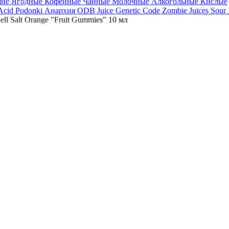
щие
Ягодные
Кофейные
Чайные
Молочные
Алкогольные
Кислые
 Acid
Podonki Анархия
ODB Juice
Genetic Code
Zombie Juices Sour
ll Salt Orange "Fruit Gummies" 10 мл