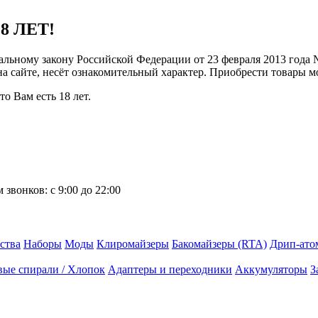
8 ЛЕТ!
ральному закону Российской Федерации от 23 февраля 2013 года
 на сайте, несёт ознакомительный характер. Приобрести товары 
о Вам есть 18 лет.
 звонков:
с 9:00 до 22:00
ства
Наборы
Моды
Клиромайзеры
Бакомайзеры (RTA)
Дрип-ато
вые спирали / Хлопок
Адаптеры и переходники
Аккумуляторы
З