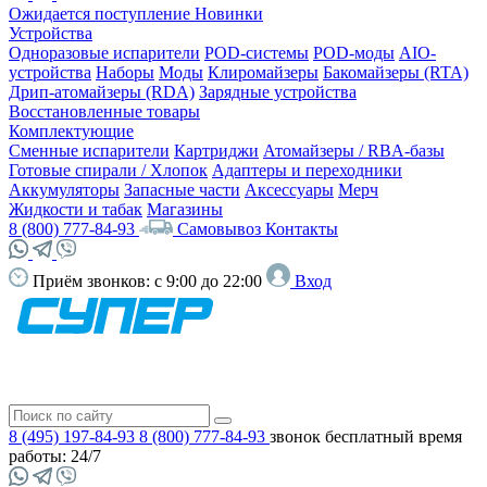
Ожидается поступление
Новинки
Устройства
Одноразовые испарители
POD-системы
POD-моды
AIO-
устройства
Наборы
Моды
Клиромайзеры
Бакомайзеры (RTA)
Дрип-атомайзеры (RDA)
Зарядные устройства
Восстановленные товары
Комплектующие
Сменные испарители
Картриджи
Атомайзеры / RBA-базы
Готовые спирали / Хлопок
Адаптеры и переходники
Аккумуляторы
Запасные части
Аксессуары
Мерч
Жидкости и табак
Магазины
8 (800) 777-84-93
Самовывоз
Контакты
Приём звонков:
с 9:00 до 22:00
Вход
8 (495) 197-84-93
8 (800) 777-84-93
звонок бесплатный
время
работы: 24/7