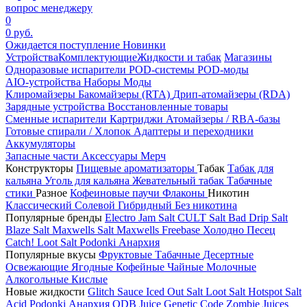
вопрос менеджеру
0
0 руб.
Ожидается поступление
Новинки
Устройства
Комплектующие
Жидкости и табак
Магазины
Одноразовые испарители
POD-системы
POD-моды
AIO-устройства
Наборы
Моды
Клиромайзеры
Бакомайзеры (RTA)
Дрип-атомайзеры (RDA)
Зарядные устройства
Восстановленные товары
Сменные испарители
Картриджи
Атомайзеры / RBA-базы
Готовые спирали / Хлопок
Адаптеры и переходники
Аккумуляторы
Запасные части
Аксессуары
Мерч
Конструкторы
Пищевые ароматизаторы
Табак
Табак для
кальяна
Уголь для кальяна
Жевательный табак
Табачные
стики
Разное
Кофеиновые паучи
Флаконы
Никотин
Классический
Солевой
Гибридный
Без никотина
Популярные бренды
Electro Jam Salt
CULT Salt
Bad Drip Salt
Blaze Salt
Maxwells Salt
Maxwells Freebase
Холодно Песец
Catch!
Loot Salt
Podonki Анархия
Популярные вкусы
Фруктовые
Табачные
Десертные
Освежающие
Ягодные
Кофейные
Чайные
Молочные
Алкогольные
Кислые
Новые жидкости
Glitch Sauce Iced Out Salt
Loot Salt
Hotspot Salt
Acid
Podonki Анархия
ODB Juice
Genetic Code
Zombie Juices