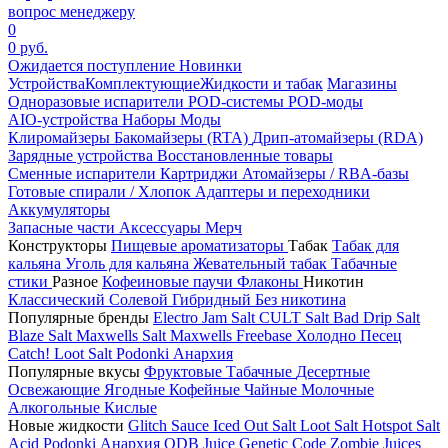
вопрос менеджеру
0
0 руб.
Ожидается поступление
Новинки
Устройства
Комплектующие
Жидкости и табак
Магазины
Одноразовые испарители
POD-системы
POD-моды
AIO-устройства
Наборы
Моды
Клиромайзеры
Бакомайзеры (RTA)
Дрип-атомайзеры (RDA)
Зарядные устройства
Восстановленные товары
Сменные испарители
Картриджи
Атомайзеры / RBA-базы
Готовые спирали / Хлопок
Адаптеры и переходники
Аккумуляторы
Запасные части
Аксессуары
Мерч
Конструкторы
Пищевые ароматизаторы
Табак
Табак для
кальяна
Уголь для кальяна
Жевательный табак
Табачные
стики
Разное
Кофеиновые паучи
Флаконы
Никотин
Классический
Солевой
Гибридный
Без никотина
Популярные бренды
Electro Jam Salt
CULT Salt
Bad Drip Salt
Blaze Salt
Maxwells Salt
Maxwells Freebase
Холодно Песец
Catch!
Loot Salt
Podonki Анархия
Популярные вкусы
Фруктовые
Табачные
Десертные
Освежающие
Ягодные
Кофейные
Чайные
Молочные
Алкогольные
Кислые
Новые жидкости
Glitch Sauce Iced Out Salt
Loot Salt
Hotspot Salt
Acid
Podonki Анархия
ODB Juice
Genetic Code
Zombie Juices