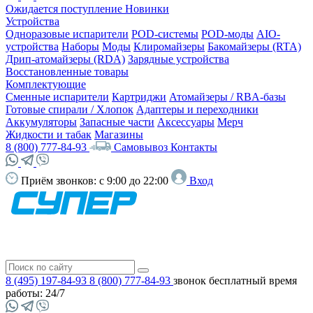
Ожидается поступление
Новинки
Устройства
Одноразовые испарители
POD-системы
POD-моды
AIO-
устройства
Наборы
Моды
Клиромайзеры
Бакомайзеры (RTA)
Дрип-атомайзеры (RDA)
Зарядные устройства
Восстановленные товары
Комплектующие
Сменные испарители
Картриджи
Атомайзеры / RBA-базы
Готовые спирали / Хлопок
Адаптеры и переходники
Аккумуляторы
Запасные части
Аксессуары
Мерч
Жидкости и табак
Магазины
8 (800) 777-84-93
Самовывоз
Контакты
Приём звонков:
с 9:00 до 22:00
Вход
8 (495) 197-84-93
8 (800) 777-84-93
звонок бесплатный
время
работы: 24/7