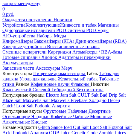
вопрос менеджеру
0
0 руб.
Ожидается поступление
Новинки
Устройства
Комплектующие
Жидкости и табак
Магазины
Одноразовые испарители
POD-системы
POD-моды
AIO-устройства
Наборы
Моды
Клиромайзеры
Бакомайзеры (RTA)
Дрип-атомайзеры (RDA)
Зарядные устройства
Восстановленные товары
Сменные испарители
Картриджи
Атомайзеры / RBA-базы
Готовые спирали / Хлопок
Адаптеры и переходники
Аккумуляторы
Запасные части
Аксессуары
Мерч
Конструкторы
Пищевые ароматизаторы
Табак
Табак для
кальяна
Уголь для кальяна
Жевательный табак
Табачные
стики
Разное
Кофеиновые паучи
Флаконы
Никотин
Классический
Солевой
Гибридный
Без никотина
Популярные бренды
Electro Jam Salt
CULT Salt
Bad Drip Salt
Blaze Salt
Maxwells Salt
Maxwells Freebase
Холодно Песец
Catch!
Loot Salt
Podonki Анархия
Популярные вкусы
Фруктовые
Табачные
Десертные
Освежающие
Ягодные
Кофейные
Чайные
Молочные
Алкогольные
Кислые
Новые жидкости
Glitch Sauce Iced Out Salt
Loot Salt
Hotspot Salt
Acid
Podonki Анархия
ODB Juice
Genetic Code
Zombie Juices