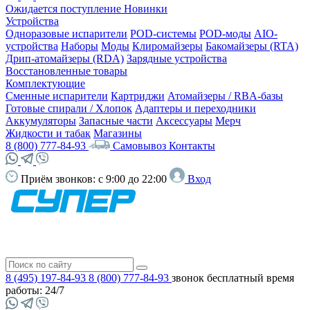
Ожидается поступление
Новинки
Устройства
Одноразовые испарители
POD-системы
POD-моды
AIO-
устройства
Наборы
Моды
Клиромайзеры
Бакомайзеры (RTA)
Дрип-атомайзеры (RDA)
Зарядные устройства
Восстановленные товары
Комплектующие
Сменные испарители
Картриджи
Атомайзеры / RBA-базы
Готовые спирали / Хлопок
Адаптеры и переходники
Аккумуляторы
Запасные части
Аксессуары
Мерч
Жидкости и табак
Магазины
8 (800) 777-84-93
Самовывоз
Контакты
Приём звонков:
с 9:00 до 22:00
Вход
8 (495) 197-84-93
8 (800) 777-84-93
звонок бесплатный
время
работы: 24/7