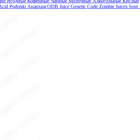
щие
Ягодные
Кофейные
Чайные
Молочные
Алкогольные
Кислые
 Acid
Podonki Анархия
ODB Juice
Genetic Code
Zombie Juices Sour