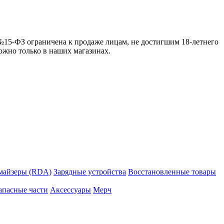
 №15-ФЗ ограничена к продаже лицам, не достигшим 18-летнего
можно только в наших магазинах.
майзеры (RDA)
Зарядные устройства
Восстановленные товары
апасные части
Аксессуары
Мерч