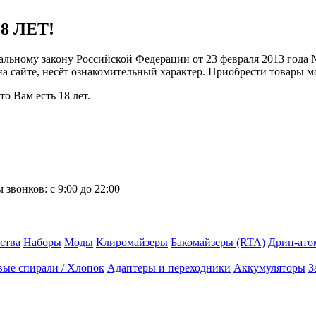
8 ЛЕТ!
ральному закону Российской Федерации от 23 февраля 2013 года
 на сайте, несёт ознакомительный характер. Приобрести товары 
о Вам есть 18 лет.
 звонков:
с 9:00 до 22:00
ства
Наборы
Моды
Клиромайзеры
Бакомайзеры (RTA)
Дрип-ато
вые спирали / Хлопок
Адаптеры и переходники
Аккумуляторы
З