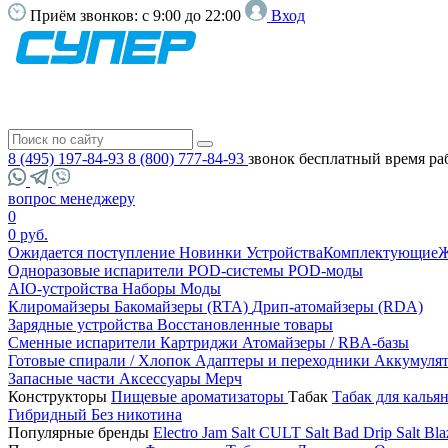
Приём звонков:
с 9:00 до 22:00
Вход
8 (495) 197-84-93
8 (800) 777-84-93
звонок бесплатный
время ра
вопрос менеджеру
0
0 руб.
Ожидается поступление
Новинки
Устройства
Комплектующие
Ж
Одноразовые испарители
POD-системы
POD-моды
AIO-устройства
Наборы
Моды
Клиромайзеры
Бакомайзеры (RTA)
Дрип-атомайзеры (RDA)
Зарядные устройства
Восстановленные товары
Сменные испарители
Картриджи
Атомайзеры / RBA-базы
Готовые спирали / Хлопок
Адаптеры и переходники
Аккумуля
Запасные части
Аксессуары
Мерч
Конструкторы
Пищевые ароматизаторы
Табак
Табак для калья
Гибридный
Без никотина
Популярные бренды
Electro Jam Salt
CULT Salt
Bad Drip Salt
Bla