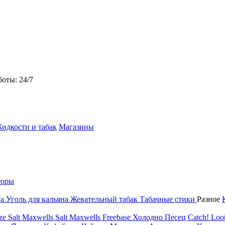
боты: 24/7
идкости и табак
Магазины
торы
на
Уголь для кальяна
Жевательный табак
Табачные стики
Разное
ze Salt
Maxwells Salt
Maxwells Freebase
Холодно Песец
Catch!
Loot