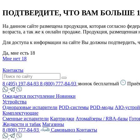
ПОДТВЕРДИТЕ, ЧТО ВАМ БОЛЬШЕ 1
На данном сайте размещена продукция, которая согласно феде
возраста, а так же к онлайн продаже. Продукция, размещенная
Для доступа к информации на сайте Вы должны подтвердить, чт
Да, мне есть 18
Мне нет 18
Контакты
8 (495) 197-84-93
8 (800) 777-84-93
звонок бесплатный
Приём
Ожидается поступление
Новинки
Устройства
Одноразовые испарители
POD-системы
POD-моды
AIO-устрой
Комплектующие
Сменные испарители
Картриджи
Атомайзеры / RBA-базы
Гото
Жидкости и табак
Магазины
8 (800) 777-84-93
Самовывоз
Контакты