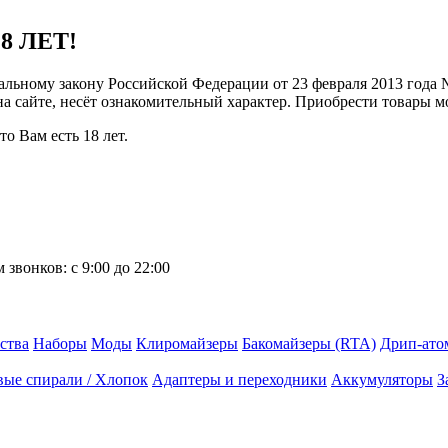
8 ЛЕТ!
ральному закону Российской Федерации от 23 февраля 2013 года
 на сайте, несёт ознакомительный характер. Приобрести товары 
о Вам есть 18 лет.
 звонков:
с 9:00 до 22:00
ства
Наборы
Моды
Клиромайзеры
Бакомайзеры (RTA)
Дрип-ато
вые спирали / Хлопок
Адаптеры и переходники
Аккумуляторы
З