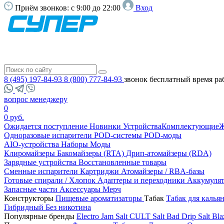
Приём звонков:
с 9:00 до 22:00
Вход
8 (495) 197-84-93
8 (800) 777-84-93
звонок бесплатный
время ра
вопрос менеджеру
0
0 руб.
Ожидается поступление
Новинки
Устройства
Комплектующие
Ж
Одноразовые испарители
POD-системы
POD-моды
AIO-устройства
Наборы
Моды
Клиромайзеры
Бакомайзеры (RTA)
Дрип-атомайзеры (RDA)
Зарядные устройства
Восстановленные товары
Сменные испарители
Картриджи
Атомайзеры / RBA-базы
Готовые спирали / Хлопок
Адаптеры и переходники
Аккумуля
Запасные части
Аксессуары
Мерч
Конструкторы
Пищевые ароматизаторы
Табак
Табак для калья
Гибридный
Без никотина
Популярные бренды
Electro Jam Salt
CULT Salt
Bad Drip Salt
Bla