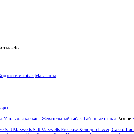
боты: 24/7
идкости и табак
Магазины
торы
на
Уголь для кальяна
Жевательный табак
Табачные стики
Разное
ze Salt
Maxwells Salt
Maxwells Freebase
Холодно Песец
Catch!
Loot