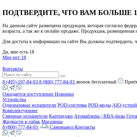
ПОДТВЕРДИТЕ, ЧТО ВАМ БОЛЬШЕ 1
На данном сайте размещена продукция, которая согласно феде
возраста, а так же к онлайн продаже. Продукция, размещенная
Для доступа к информации на сайте Вы должны подтвердить, чт
Да, мне есть 18
Мне нет 18
Контакты
8 (495) 197-84-93
8 (800) 777-84-93
звонок бесплатный
Приём
Ожидается поступление
Новинки
Устройства
Одноразовые испарители
POD-системы
POD-моды
AIO-устрой
Комплектующие
Сменные испарители
Картриджи
Атомайзеры / RBA-базы
Гото
Жидкости и табак
Магазины
8 (800) 777-84-93
Самовывоз
Контакты