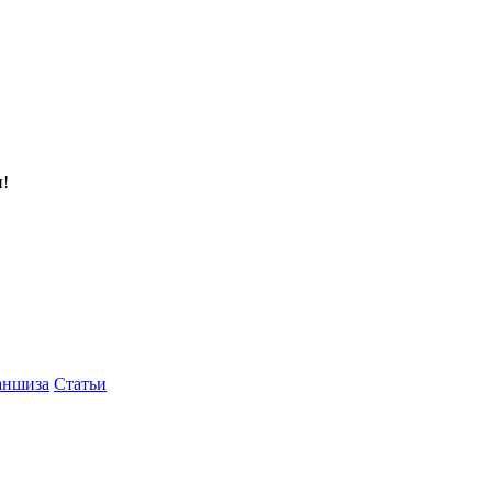
и!
аншиза
Статьи