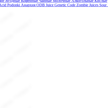
щие
Ягодные
Кофейные
Чайные
Молочные
Алкогольные
Кислые
 Acid
Podonki Анархия
ODB Juice
Genetic Code
Zombie Juices Sour