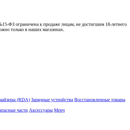
 №15-ФЗ ограничена к продаже лицам, не достигшим 18-летнего
можно только в наших магазинах.
майзеры (RDA)
Зарядные устройства
Восстановленные товары
апасные части
Аксессуары
Мерч