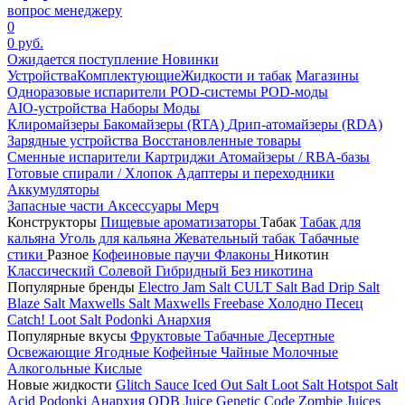
вопрос менеджеру
0
0 руб.
Ожидается поступление
Новинки
Устройства
Комплектующие
Жидкости и табак
Магазины
Одноразовые испарители
POD-системы
POD-моды
AIO-устройства
Наборы
Моды
Клиромайзеры
Бакомайзеры (RTA)
Дрип-атомайзеры (RDA)
Зарядные устройства
Восстановленные товары
Сменные испарители
Картриджи
Атомайзеры / RBA-базы
Готовые спирали / Хлопок
Адаптеры и переходники
Аккумуляторы
Запасные части
Аксессуары
Мерч
Конструкторы
Пищевые ароматизаторы
Табак
Табак для
кальяна
Уголь для кальяна
Жевательный табак
Табачные
стики
Разное
Кофеиновые паучи
Флаконы
Никотин
Классический
Солевой
Гибридный
Без никотина
Популярные бренды
Electro Jam Salt
CULT Salt
Bad Drip Salt
Blaze Salt
Maxwells Salt
Maxwells Freebase
Холодно Песец
Catch!
Loot Salt
Podonki Анархия
Популярные вкусы
Фруктовые
Табачные
Десертные
Освежающие
Ягодные
Кофейные
Чайные
Молочные
Алкогольные
Кислые
Новые жидкости
Glitch Sauce Iced Out Salt
Loot Salt
Hotspot Salt
Acid
Podonki Анархия
ODB Juice
Genetic Code
Zombie Juices