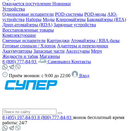
Ожидается поступление
Новинки
Устройства
Одноразовые испарители
POD-системы
POD-моды
AIO-
устройства
Наборы
Моды
Клиромайзеры
Бакомайзеры (RTA)
Дрип-атомайзеры (RDA)
Зарядные устройства
Восстановленные товары
Комплектующие
Сменные испарители
Картриджи
Атомайзеры / RBA-базы
Готовые спирали / Хлопок
Адаптеры и переходники
Аккумуляторы
Запасные части
Аксессуары
Мерч
Жидкости и табак
Магазины
8 (800) 777-84-93
Самовывоз
Контакты
Приём звонков:
с 9:00 до 22:00
Вход
8 (495) 197-84-93
8 (800) 777-84-93
звонок бесплатный
время
работы: 24/7