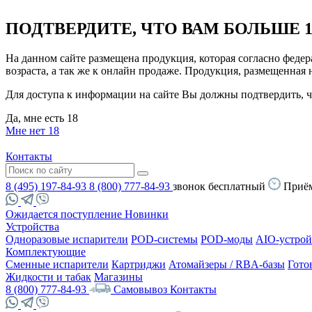
ПОДТВЕРДИТЕ, ЧТО ВАМ БОЛЬШЕ 1
На данном сайте размещена продукция, которая согласно феде
возраста, а так же к онлайн продаже. Продукция, размещенная
Для доступа к информации на сайте Вы должны подтвердить, чт
Да, мне есть 18
Мне нет 18
Контакты
8 (495) 197-84-93
8 (800) 777-84-93
звонок бесплатный
Приём
Ожидается поступление
Новинки
Устройства
Одноразовые испарители
POD-системы
POD-моды
AIO-устрой
Комплектующие
Сменные испарители
Картриджи
Атомайзеры / RBA-базы
Гото
Жидкости и табак
Магазины
8 (800) 777-84-93
Самовывоз
Контакты