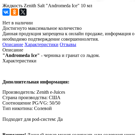
Жидкость Zenith Salt "Andromeda Ice" 10 мл
Нет в наличии
Достигнуто максимальное количество
Данная продукция запрещена к онлайн продаже, информация о 
необходимо подтверждение совершеннолетия.
Описание
Характеристики
Отзывы
Описание
"Andromeda Ice"
- черника и гранат со льдом.
Характеристики
Дополнительная информация:
Производитель: Zenith e-Juices
Страна производства: США
Соотношение PG/VG: 50/50
Тип никотина: Солевой
Подходит для pod-систем: Да
Внимание!
Данный товар может содержать или содержит никот