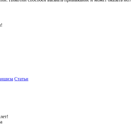
и!
аншиза
Статьи
лет!
за