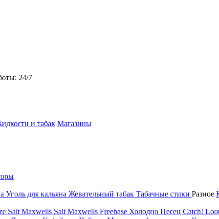
боты: 24/7
идкости и табак
Магазины
торы
на
Уголь для кальяна
Жевательный табак
Табачные стики
Разное
ze Salt
Maxwells Salt
Maxwells Freebase
Холодно Песец
Catch!
Loot