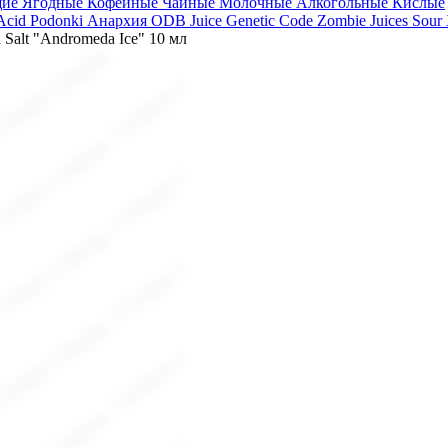
щие
Ягодные
Кофейные
Чайные
Молочные
Алкогольные
Кислые
 Acid
Podonki Анархия
ODB Juice
Genetic Code
Zombie Juices Sour
 Salt "Andromeda Ice" 10 мл