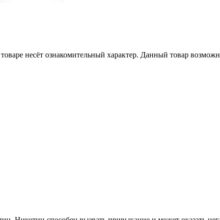
товаре несёт ознакомительный характер. Данный товар возможн
ин. Никотин способен вызвать привыкание и может оказать нега