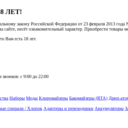
8 ЛЕТ!
ральному закону Российской Федерации от 23 февраля 2013 года
 на сайте, несёт ознакомительный характер. Приобрести товары 
о Вам есть 18 лет.
 звонков:
с 9:00 до 22:00
ства
Наборы
Моды
Клиромайзеры
Бакомайзеры (RTA)
Дрип-ато
вые спирали / Хлопок
Адаптеры и переходники
Аккумуляторы
З