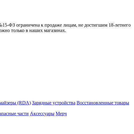
 №15-ФЗ ограничена к продаже лицам, не достигшим 18-летнего
можно только в наших магазинах.
майзеры (RDA)
Зарядные устройства
Восстановленные товары
апасные части
Аксессуары
Мерч