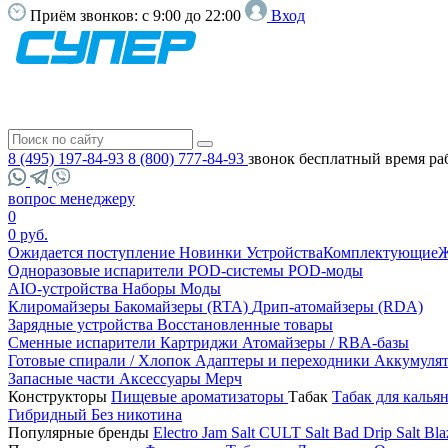
Приём звонков:
с 9:00 до 22:00
Вход
8 (495) 197-84-93
8 (800) 777-84-93
звонок бесплатный
время ра
вопрос менеджеру
0
0 руб.
Ожидается поступление
Новинки
Устройства
Комплектующие
Ж
Одноразовые испарители
POD-системы
POD-моды
AIO-устройства
Наборы
Моды
Клиромайзеры
Бакомайзеры (RTA)
Дрип-атомайзеры (RDA)
Зарядные устройства
Восстановленные товары
Сменные испарители
Картриджи
Атомайзеры / RBA-базы
Готовые спирали / Хлопок
Адаптеры и переходники
Аккумуля
Запасные части
Аксессуары
Мерч
Конструкторы
Пищевые ароматизаторы
Табак
Табак для калья
Гибридный
Без никотина
Популярные бренды
Electro Jam Salt
CULT Salt
Bad Drip Salt
Bla