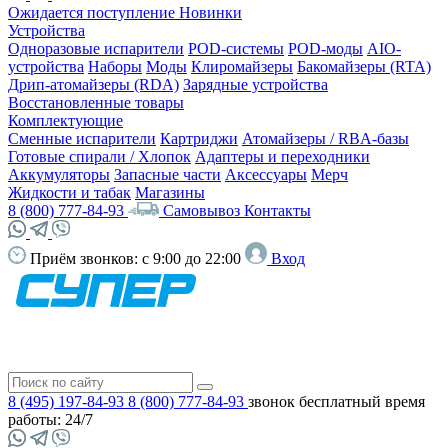
Ожидается поступление
Новинки
Устройства
Одноразовые испарители
POD-системы
POD-моды
AIO-
устройства
Наборы
Моды
Клиромайзеры
Бакомайзеры (RTA)
Дрип-атомайзеры (RDA)
Зарядные устройства
Восстановленные товары
Комплектующие
Сменные испарители
Картриджи
Атомайзеры / RBA-базы
Готовые спирали / Хлопок
Адаптеры и переходники
Аккумуляторы
Запасные части
Аксессуары
Мерч
Жидкости и табак
Магазины
8 (800) 777-84-93
Самовывоз
Контакты
Приём звонков:
с 9:00 до 22:00
Вход
8 (495) 197-84-93
8 (800) 777-84-93
звонок бесплатный
время
работы: 24/7