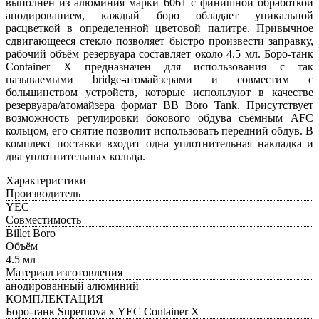
выполнен из алюминия марки 6061 с финишной обработкой
анодированием, каждый боро обладает уникальной
расцветкой в определенной цветовой палитре. Привычное
сдвигающееся стекло позволяет быстро произвести заправку,
рабочий объём резервуара составляет около 4.5 мл. Боро-танк
Container X предназначен для использования с так
называемыми bridge-атомайзерами и совместим с
большинством устройств, которые используют в качестве
резервуара/атомайзера формат BB Boro Tank. Присутствует
возможность регулировки бокового обдува съёмным AFC
кольцом, его снятие позволит использовать передний обдув. В
комплект поставки входит одна уплотнительная накладка и
два уплотнительных кольца.
Характеристики
Производитель
YEC
Совместимость
Billet Boro
Объём
4.5 мл
Материал изготовления
анодированный алюминий
КОМПЛЕКТАЦИЯ
Боро-танк Supernova х YEC Container X