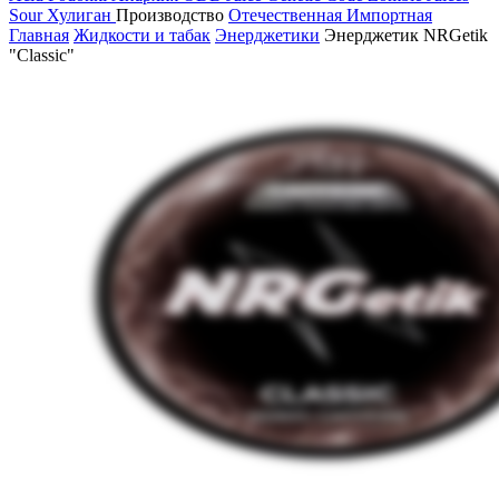
Sour
Хулиган
Производство
Отечественная
Импортная
Главная
Жидкости и табак
Энерджетики
Энерджетик NRGetik
"Classic"