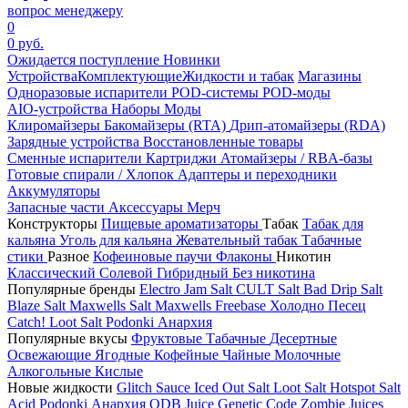
вопрос менеджеру
0
0 руб.
Ожидается поступление
Новинки
Устройства
Комплектующие
Жидкости и табак
Магазины
Одноразовые испарители
POD-системы
POD-моды
AIO-устройства
Наборы
Моды
Клиромайзеры
Бакомайзеры (RTA)
Дрип-атомайзеры (RDA)
Зарядные устройства
Восстановленные товары
Сменные испарители
Картриджи
Атомайзеры / RBA-базы
Готовые спирали / Хлопок
Адаптеры и переходники
Аккумуляторы
Запасные части
Аксессуары
Мерч
Конструкторы
Пищевые ароматизаторы
Табак
Табак для
кальяна
Уголь для кальяна
Жевательный табак
Табачные
стики
Разное
Кофеиновые паучи
Флаконы
Никотин
Классический
Солевой
Гибридный
Без никотина
Популярные бренды
Electro Jam Salt
CULT Salt
Bad Drip Salt
Blaze Salt
Maxwells Salt
Maxwells Freebase
Холодно Песец
Catch!
Loot Salt
Podonki Анархия
Популярные вкусы
Фруктовые
Табачные
Десертные
Освежающие
Ягодные
Кофейные
Чайные
Молочные
Алкогольные
Кислые
Новые жидкости
Glitch Sauce Iced Out Salt
Loot Salt
Hotspot Salt
Acid
Podonki Анархия
ODB Juice
Genetic Code
Zombie Juices