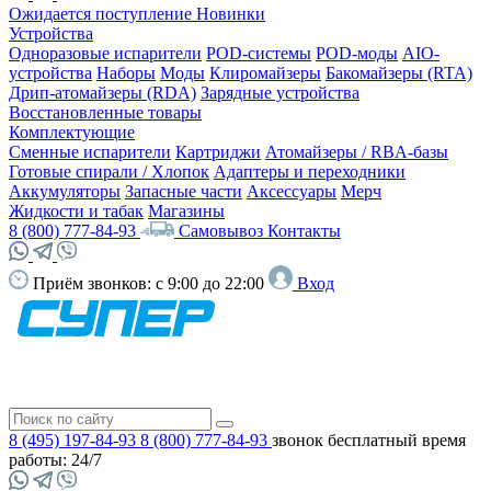
Ожидается поступление
Новинки
Устройства
Одноразовые испарители
POD-системы
POD-моды
AIO-
устройства
Наборы
Моды
Клиромайзеры
Бакомайзеры (RTA)
Дрип-атомайзеры (RDA)
Зарядные устройства
Восстановленные товары
Комплектующие
Сменные испарители
Картриджи
Атомайзеры / RBA-базы
Готовые спирали / Хлопок
Адаптеры и переходники
Аккумуляторы
Запасные части
Аксессуары
Мерч
Жидкости и табак
Магазины
8 (800) 777-84-93
Самовывоз
Контакты
Приём звонков:
с 9:00 до 22:00
Вход
8 (495) 197-84-93
8 (800) 777-84-93
звонок бесплатный
время
работы: 24/7