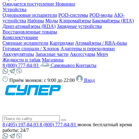
Ожидается поступление
Новинки
Устройства
Одноразовые испарители
POD-системы
POD-моды
AIO-
устройства
Наборы
Моды
Клиромайзеры
Бакомайзеры (RTA)
Дрип-атомайзеры (RDA)
Зарядные устройства
Восстановленные товары
Комплектующие
Сменные испарители
Картриджи
Атомайзеры / RBA-базы
Готовые спирали / Хлопок
Адаптеры и переходники
Аккумуляторы
Запасные части
Аксессуары
Мерч
Жидкости и табак
Магазины
8 (800) 777-84-93
Самовывоз
Контакты
Приём звонков:
с 9:00 до 22:00
Вход
8 (495) 197-84-93
8 (800) 777-84-93
звонок бесплатный
время
работы: 24/7