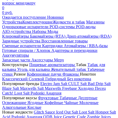
вопрос менеджеру
0
0 руб.
Ожидается поступление
Новинки
Устройства
Комплектующие
Жидкости и табак
Магазины
Одноразовые испарители
POD-системы
POD-моды
AIO-устройства
Наборы
Моды
Клиромайзеры
Бакомайзеры (RTA)
Дрип-атомайзеры (RDA)
Зарядные устройства
Восстановленные товары
Сменные испарители
Картриджи
Атомайзеры / RBA-базы
Готовые спирали / Хлопок
Адаптеры и переходники
Аккумуляторы
Запасные части
Аксессуары
Мерч
Конструкторы
Пищевые ароматизаторы
Табак
Табак для
кальяна
Уголь для кальяна
Жевательный табак
Табачные
стики
Разное
Кофеиновые паучи
Флаконы
Никотин
Классический
Солевой
Гибридный
Без никотина
Популярные бренды
Electro Jam Salt
CULT Salt
Bad Drip Salt
Blaze Salt
Maxwells Salt
Maxwells Freebase
Холодно Песец
Catch!
Loot Salt
Podonki Анархия
Популярные вкусы
Фруктовые
Табачные
Десертные
Освежающие
Ягодные
Кофейные
Чайные
Молочные
Алкогольные
Кислые
Новые жидкости
Glitch Sauce Iced Out Salt
Loot Salt
Hotspot Salt
Acid
Podonki Анархия
ODB Juice
Genetic Code
Zombie Juices