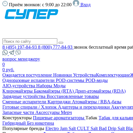
Приём звонков:
с 9:00 до 22:00
Вход
8 (495) 197-84-93
8 (800) 777-84-93
звонок бесплатный
время ра
вопрос менеджеру
0
0 руб.
Ожидается поступление
Новинки
Устройства
Комплектующие
Ж
Одноразовые испарители
POD-системы
POD-моды
AIO-устройства
Наборы
Моды
Клиромайзеры
Бакомайзеры (RTA)
Дрип-атомайзеры (RDA)
Зарядные устройства
Восстановленные товары
Сменные испарители
Картриджи
Атомайзеры / RBA-базы
Готовые спирали / Хлопок
Адаптеры и переходники
Аккумуля
Запасные части
Аксессуары
Мерч
Конструкторы
Пищевые ароматизаторы
Табак
Табак для калья
Гибридный
Без никотина
Популярные бренды
Electro Jam Salt
CULT Salt
Bad Drip Salt
Bla