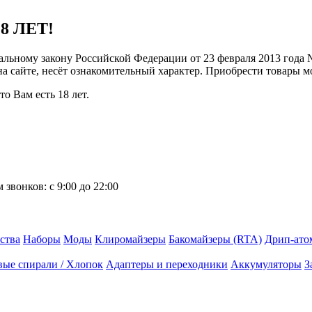
8 ЛЕТ!
ральному закону Российской Федерации от 23 февраля 2013 года
 на сайте, несёт ознакомительный характер. Приобрести товары 
о Вам есть 18 лет.
 звонков:
с 9:00 до 22:00
ства
Наборы
Моды
Клиромайзеры
Бакомайзеры (RTA)
Дрип-ато
вые спирали / Хлопок
Адаптеры и переходники
Аккумуляторы
З