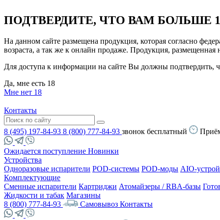
ПОДТВЕРДИТЕ, ЧТО ВАМ БОЛЬШЕ 1
На данном сайте размещена продукция, которая согласно феде
возраста, а так же к онлайн продаже. Продукция, размещенная
Для доступа к информации на сайте Вы должны подтвердить, чт
Да, мне есть 18
Мне нет 18
Контакты
8 (495) 197-84-93
8 (800) 777-84-93
звонок бесплатный
Приём
Ожидается поступление
Новинки
Устройства
Одноразовые испарители
POD-системы
POD-моды
AIO-устрой
Комплектующие
Сменные испарители
Картриджи
Атомайзеры / RBA-базы
Гото
Жидкости и табак
Магазины
8 (800) 777-84-93
Самовывоз
Контакты