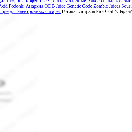
щие
Ягодные
Кофейные
Чайные
Молочные
Алкогольные
Кислые
 Acid
Podonki Анархия
ODB Juice
Genetic Code
Zombie Juices Sour
щие для электронных сигарет
Готовая спираль Prof Coil "Clapton