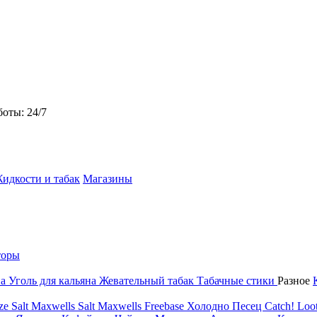
боты: 24/7
идкости и табак
Магазины
торы
на
Уголь для кальяна
Жевательный табак
Табачные стики
Разное
ze Salt
Maxwells Salt
Maxwells Freebase
Холодно Песец
Catch!
Loot