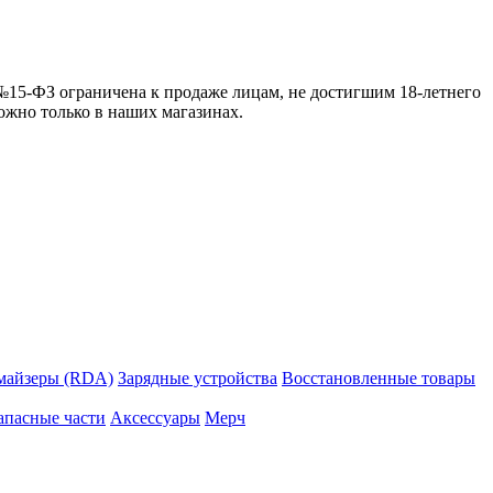
 №15-ФЗ ограничена к продаже лицам, не достигшим 18-летнего
можно только в наших магазинах.
майзеры (RDA)
Зарядные устройства
Восстановленные товары
апасные части
Аксессуары
Мерч