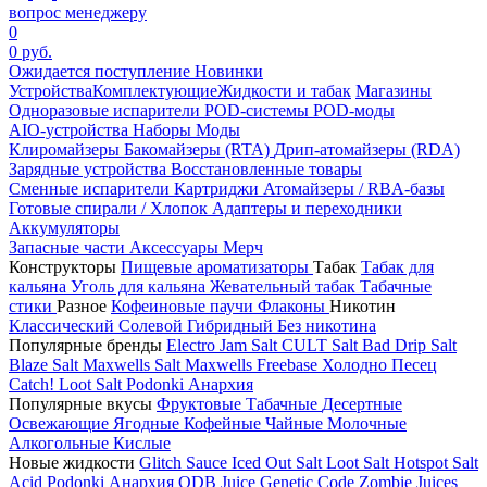
вопрос менеджеру
0
0 руб.
Ожидается поступление
Новинки
Устройства
Комплектующие
Жидкости и табак
Магазины
Одноразовые испарители
POD-системы
POD-моды
AIO-устройства
Наборы
Моды
Клиромайзеры
Бакомайзеры (RTA)
Дрип-атомайзеры (RDA)
Зарядные устройства
Восстановленные товары
Сменные испарители
Картриджи
Атомайзеры / RBA-базы
Готовые спирали / Хлопок
Адаптеры и переходники
Аккумуляторы
Запасные части
Аксессуары
Мерч
Конструкторы
Пищевые ароматизаторы
Табак
Табак для
кальяна
Уголь для кальяна
Жевательный табак
Табачные
стики
Разное
Кофеиновые паучи
Флаконы
Никотин
Классический
Солевой
Гибридный
Без никотина
Популярные бренды
Electro Jam Salt
CULT Salt
Bad Drip Salt
Blaze Salt
Maxwells Salt
Maxwells Freebase
Холодно Песец
Catch!
Loot Salt
Podonki Анархия
Популярные вкусы
Фруктовые
Табачные
Десертные
Освежающие
Ягодные
Кофейные
Чайные
Молочные
Алкогольные
Кислые
Новые жидкости
Glitch Sauce Iced Out Salt
Loot Salt
Hotspot Salt
Acid
Podonki Анархия
ODB Juice
Genetic Code
Zombie Juices