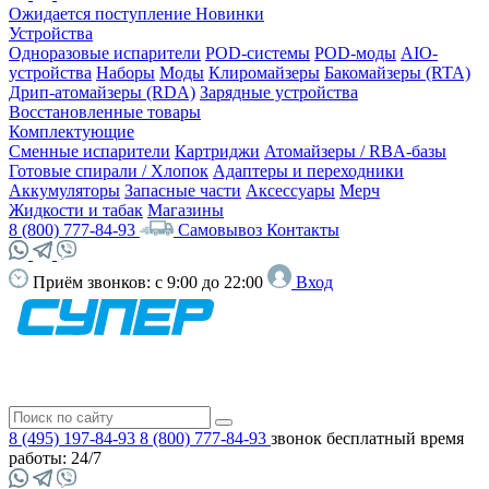
Ожидается поступление
Новинки
Устройства
Одноразовые испарители
POD-системы
POD-моды
AIO-
устройства
Наборы
Моды
Клиромайзеры
Бакомайзеры (RTA)
Дрип-атомайзеры (RDA)
Зарядные устройства
Восстановленные товары
Комплектующие
Сменные испарители
Картриджи
Атомайзеры / RBA-базы
Готовые спирали / Хлопок
Адаптеры и переходники
Аккумуляторы
Запасные части
Аксессуары
Мерч
Жидкости и табак
Магазины
8 (800) 777-84-93
Самовывоз
Контакты
Приём звонков:
с 9:00 до 22:00
Вход
8 (495) 197-84-93
8 (800) 777-84-93
звонок бесплатный
время
работы: 24/7