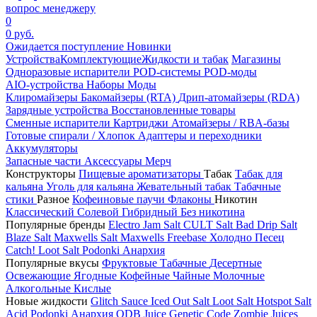
вопрос менеджеру
0
0 руб.
Ожидается поступление
Новинки
Устройства
Комплектующие
Жидкости и табак
Магазины
Одноразовые испарители
POD-системы
POD-моды
AIO-устройства
Наборы
Моды
Клиромайзеры
Бакомайзеры (RTA)
Дрип-атомайзеры (RDA)
Зарядные устройства
Восстановленные товары
Сменные испарители
Картриджи
Атомайзеры / RBA-базы
Готовые спирали / Хлопок
Адаптеры и переходники
Аккумуляторы
Запасные части
Аксессуары
Мерч
Конструкторы
Пищевые ароматизаторы
Табак
Табак для
кальяна
Уголь для кальяна
Жевательный табак
Табачные
стики
Разное
Кофеиновые паучи
Флаконы
Никотин
Классический
Солевой
Гибридный
Без никотина
Популярные бренды
Electro Jam Salt
CULT Salt
Bad Drip Salt
Blaze Salt
Maxwells Salt
Maxwells Freebase
Холодно Песец
Catch!
Loot Salt
Podonki Анархия
Популярные вкусы
Фруктовые
Табачные
Десертные
Освежающие
Ягодные
Кофейные
Чайные
Молочные
Алкогольные
Кислые
Новые жидкости
Glitch Sauce Iced Out Salt
Loot Salt
Hotspot Salt
Acid
Podonki Анархия
ODB Juice
Genetic Code
Zombie Juices