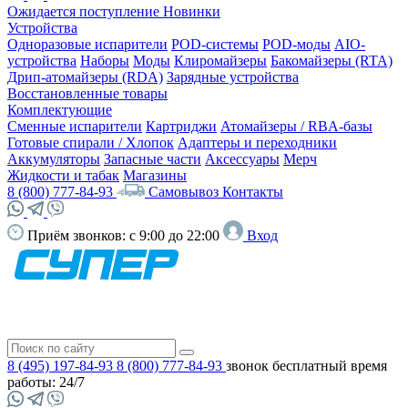
Ожидается поступление
Новинки
Устройства
Одноразовые испарители
POD-системы
POD-моды
AIO-
устройства
Наборы
Моды
Клиромайзеры
Бакомайзеры (RTA)
Дрип-атомайзеры (RDA)
Зарядные устройства
Восстановленные товары
Комплектующие
Сменные испарители
Картриджи
Атомайзеры / RBA-базы
Готовые спирали / Хлопок
Адаптеры и переходники
Аккумуляторы
Запасные части
Аксессуары
Мерч
Жидкости и табак
Магазины
8 (800) 777-84-93
Самовывоз
Контакты
Приём звонков:
с 9:00 до 22:00
Вход
8 (495) 197-84-93
8 (800) 777-84-93
звонок бесплатный
время
работы: 24/7