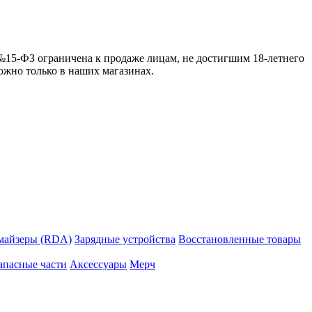
 №15-ФЗ ограничена к продаже лицам, не достигшим 18-летнего
можно только в наших магазинах.
майзеры (RDA)
Зарядные устройства
Восстановленные товары
апасные части
Аксессуары
Мерч