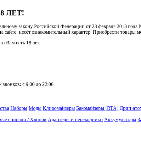
8 ЛЕТ!
ральному закону Российской Федерации от 23 февраля 2013 года
 на сайте, несёт ознакомительный характер. Приобрести товары 
о Вам есть 18 лет.
 звонков:
с 9:00 до 22:00
ства
Наборы
Моды
Клиромайзеры
Бакомайзеры (RTA)
Дрип-ато
вые спирали / Хлопок
Адаптеры и переходники
Аккумуляторы
З