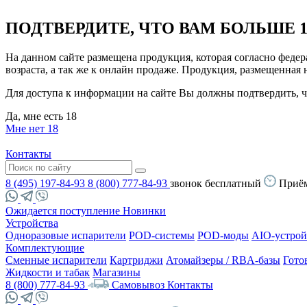
ПОДТВЕРДИТЕ, ЧТО ВАМ БОЛЬШЕ 1
На данном сайте размещена продукция, которая согласно феде
возраста, а так же к онлайн продаже. Продукция, размещенная
Для доступа к информации на сайте Вы должны подтвердить, чт
Да, мне есть 18
Мне нет 18
Контакты
8 (495) 197-84-93
8 (800) 777-84-93
звонок бесплатный
Приём
Ожидается поступление
Новинки
Устройства
Одноразовые испарители
POD-системы
POD-моды
AIO-устрой
Комплектующие
Сменные испарители
Картриджи
Атомайзеры / RBA-базы
Гото
Жидкости и табак
Магазины
8 (800) 777-84-93
Самовывоз
Контакты