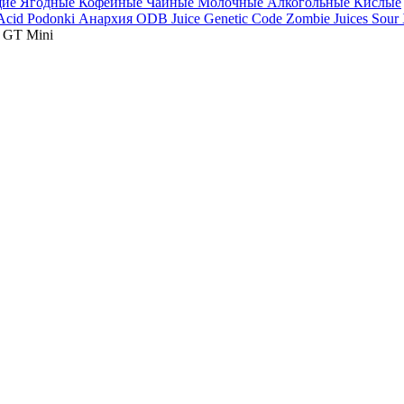
щие
Ягодные
Кофейные
Чайные
Молочные
Алкогольные
Кислые
 Acid
Podonki Анархия
ODB Juice
Genetic Code
Zombie Juices Sour
s GT Mini