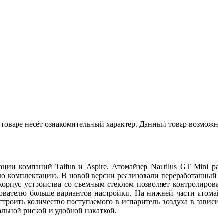
товаре несёт ознакомительный характер. Данный товар возможн
рации компаний Taifun и Aspire. Атомайзер Nautilus GT Mini р
ую комплектацию. В новой версии реализовали переработанный 
 корпус устройства со съемным стеклом позволяет контролиров
ьзователю больше вариантов настройки. На нижней части атомай
астроить количество поступаемого в испаритель воздуха в зави
альной риской и удобной накаткой.