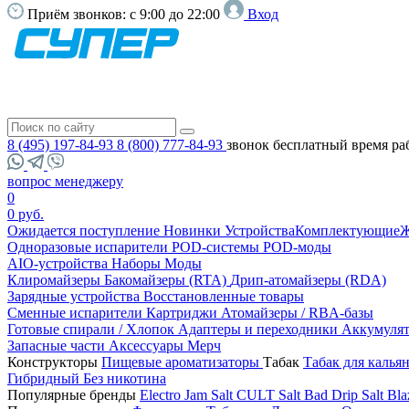
Приём звонков:
с 9:00 до 22:00
Вход
8 (495) 197-84-93
8 (800) 777-84-93
звонок бесплатный
время ра
вопрос менеджеру
0
0 руб.
Ожидается поступление
Новинки
Устройства
Комплектующие
Ж
Одноразовые испарители
POD-системы
POD-моды
AIO-устройства
Наборы
Моды
Клиромайзеры
Бакомайзеры (RTA)
Дрип-атомайзеры (RDA)
Зарядные устройства
Восстановленные товары
Сменные испарители
Картриджи
Атомайзеры / RBA-базы
Готовые спирали / Хлопок
Адаптеры и переходники
Аккумуля
Запасные части
Аксессуары
Мерч
Конструкторы
Пищевые ароматизаторы
Табак
Табак для калья
Гибридный
Без никотина
Популярные бренды
Electro Jam Salt
CULT Salt
Bad Drip Salt
Bla