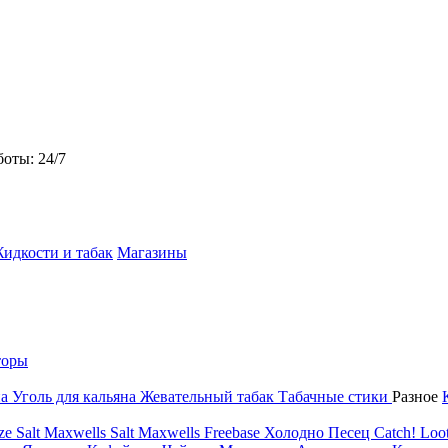
боты: 24/7
идкости и табак
Магазины
торы
на
Уголь для кальяна
Жевательный табак
Табачные стики
Разное
ze Salt
Maxwells Salt
Maxwells Freebase
Холодно Песец
Catch!
Loot