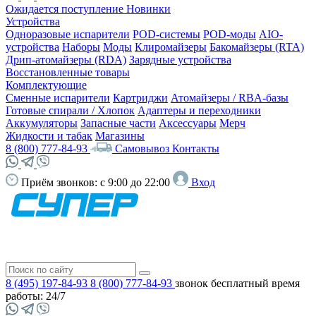
Ожидается поступление
Новинки
Устройства
Одноразовые испарители
POD-системы
POD-моды
AIO-
устройства
Наборы
Моды
Клиромайзеры
Бакомайзеры (RTA)
Дрип-атомайзеры (RDA)
Зарядные устройства
Восстановленные товары
Комплектующие
Сменные испарители
Картриджи
Атомайзеры / RBA-базы
Готовые спирали / Хлопок
Адаптеры и переходники
Аккумуляторы
Запасные части
Аксессуары
Мерч
Жидкости и табак
Магазины
8 (800) 777-84-93
Самовывоз
Контакты
Приём звонков:
с 9:00 до 22:00
Вход
8 (495) 197-84-93
8 (800) 777-84-93
звонок бесплатный
время
работы: 24/7