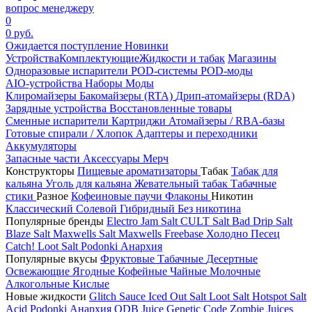
вопрос менеджеру
0
0 руб.
Ожидается поступление
Новинки
Устройства
Комплектующие
Жидкости и табак
Магазины
Одноразовые испарители
POD-системы
POD-моды
AIO-устройства
Наборы
Моды
Клиромайзеры
Бакомайзеры (RTA)
Дрип-атомайзеры (RDA)
Зарядные устройства
Восстановленные товары
Сменные испарители
Картриджи
Атомайзеры / RBA-базы
Готовые спирали / Хлопок
Адаптеры и переходники
Аккумуляторы
Запасные части
Аксессуары
Мерч
Конструкторы
Пищевые ароматизаторы
Табак
Табак для
кальяна
Уголь для кальяна
Жевательный табак
Табачные
стики
Разное
Кофеиновые паучи
Флаконы
Никотин
Классический
Солевой
Гибридный
Без никотина
Популярные бренды
Electro Jam Salt
CULT Salt
Bad Drip Salt
Blaze Salt
Maxwells Salt
Maxwells Freebase
Холодно Песец
Catch!
Loot Salt
Podonki Анархия
Популярные вкусы
Фруктовые
Табачные
Десертные
Освежающие
Ягодные
Кофейные
Чайные
Молочные
Алкогольные
Кислые
Новые жидкости
Glitch Sauce Iced Out Salt
Loot Salt
Hotspot Salt
Acid
Podonki Анархия
ODB Juice
Genetic Code
Zombie Juices