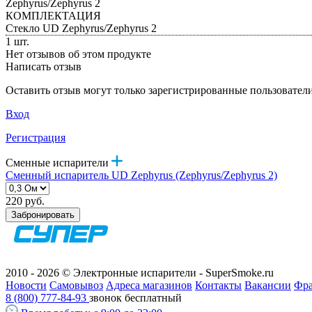
Zephyrus/Zephyrus 2
КОМПЛЕКТАЦИЯ
Стекло UD Zephyrus/Zephyrus 2
1 шт.
Нет отзывов об этом продукте
Написать отзыв
Оставить отзыв могут только зарегистрированные пользовател
Вход
Регистрация
Сменные испарители
Сменный испаритель UD Zephyrus (Zephyrus/Zephyrus 2)
220 руб.
Забронировать
2010 - 2026 © Электронные испарители - SuperSmoke.ru
Новости
Самовывоз
Адреса магазинов
Контакты
Вакансии
Фр
8 (800) 777-84-93
звонок бесплатный