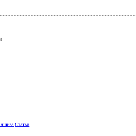
и!
аншиза
Статьи