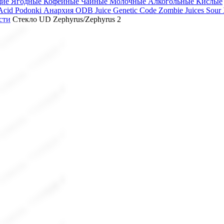
щие
Ягодные
Кофейные
Чайные
Молочные
Алкогольные
Кислые
 Acid
Podonki Анархия
ODB Juice
Genetic Code
Zombie Juices Sour
сти
Стекло UD Zephyrus/Zephyrus 2