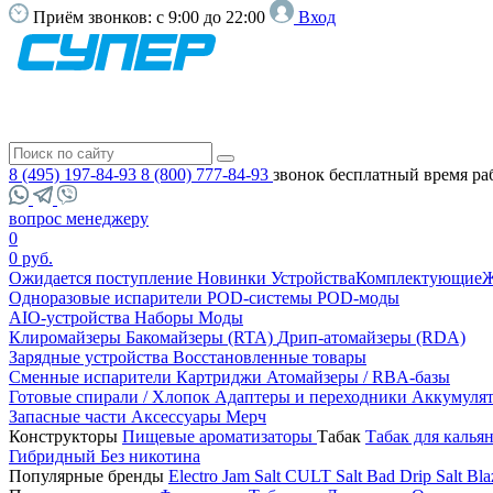
Приём звонков:
с 9:00 до 22:00
Вход
8 (495) 197-84-93
8 (800) 777-84-93
звонок бесплатный
время ра
вопрос менеджеру
0
0 руб.
Ожидается поступление
Новинки
Устройства
Комплектующие
Ж
Одноразовые испарители
POD-системы
POD-моды
AIO-устройства
Наборы
Моды
Клиромайзеры
Бакомайзеры (RTA)
Дрип-атомайзеры (RDA)
Зарядные устройства
Восстановленные товары
Сменные испарители
Картриджи
Атомайзеры / RBA-базы
Готовые спирали / Хлопок
Адаптеры и переходники
Аккумуля
Запасные части
Аксессуары
Мерч
Конструкторы
Пищевые ароматизаторы
Табак
Табак для калья
Гибридный
Без никотина
Популярные бренды
Electro Jam Salt
CULT Salt
Bad Drip Salt
Bla