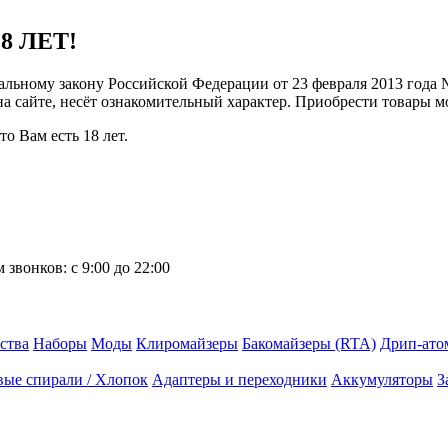
8 ЛЕТ!
ральному закону Российской Федерации от 23 февраля 2013 года
 на сайте, несёт ознакомительный характер. Приобрести товары 
о Вам есть 18 лет.
 звонков:
с 9:00 до 22:00
ства
Наборы
Моды
Клиромайзеры
Бакомайзеры (RTA)
Дрип-ато
вые спирали / Хлопок
Адаптеры и переходники
Аккумуляторы
З