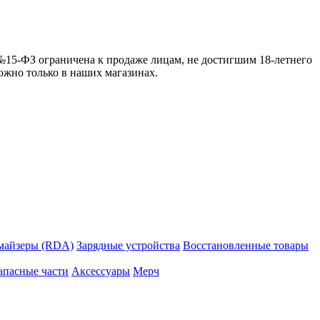
 №15-ФЗ ограничена к продаже лицам, не достигшим 18-летнего
можно только в наших магазинах.
майзеры (RDA)
Зарядные устройства
Восстановленные товары
апасные части
Аксессуары
Мерч