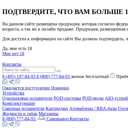
ПОДТВЕРДИТЕ, ЧТО ВАМ БОЛЬШЕ 1
На данном сайте размещена продукция, которая согласно феде
возраста, а так же к онлайн продаже. Продукция, размещенная
Для доступа к информации на сайте Вы должны подтвердить, чт
Да, мне есть 18
Мне нет 18
Контакты
8 (495) 197-84-93
8 (800) 777-84-93
звонок бесплатный
Приём
Ожидается поступление
Новинки
Устройства
Одноразовые испарители
POD-системы
POD-моды
AIO-устрой
Комплектующие
Сменные испарители
Картриджи
Атомайзеры / RBA-базы
Гото
Жидкости и табак
Магазины
8 (800) 777-84-93
Самовывоз
Контакты