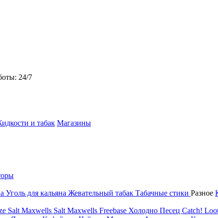
боты: 24/7
идкости и табак
Магазины
торы
на
Уголь для кальяна
Жевательный табак
Табачные стики
Разное
ze Salt
Maxwells Salt
Maxwells Freebase
Холодно Песец
Catch!
Loot