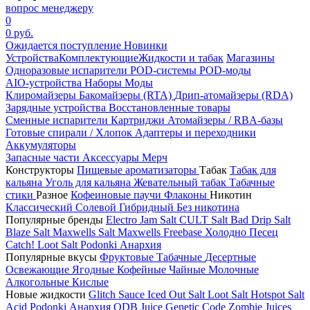
вопрос менеджеру
0
0 руб.
Ожидается поступление
Новинки
Устройства
Комплектующие
Жидкости и табак
Магазины
Одноразовые испарители
POD-системы
POD-моды
AIO-устройства
Наборы
Моды
Клиромайзеры
Бакомайзеры (RTA)
Дрип-атомайзеры (RDA)
Зарядные устройства
Восстановленные товары
Сменные испарители
Картриджи
Атомайзеры / RBA-базы
Готовые спирали / Хлопок
Адаптеры и переходники
Аккумуляторы
Запасные части
Аксессуары
Мерч
Конструкторы
Пищевые ароматизаторы
Табак
Табак для
кальяна
Уголь для кальяна
Жевательный табак
Табачные
стики
Разное
Кофеиновые паучи
Флаконы
Никотин
Классический
Солевой
Гибридный
Без никотина
Популярные бренды
Electro Jam Salt
CULT Salt
Bad Drip Salt
Blaze Salt
Maxwells Salt
Maxwells Freebase
Холодно Песец
Catch!
Loot Salt
Podonki Анархия
Популярные вкусы
Фруктовые
Табачные
Десертные
Освежающие
Ягодные
Кофейные
Чайные
Молочные
Алкогольные
Кислые
Новые жидкости
Glitch Sauce Iced Out Salt
Loot Salt
Hotspot Salt
Acid
Podonki Анархия
ODB Juice
Genetic Code
Zombie Juices