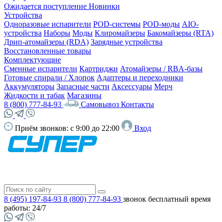
Ожидается поступление
Новинки
Устройства
Одноразовые испарители
POD-системы
POD-моды
AIO-
устройства
Наборы
Моды
Клиромайзеры
Бакомайзеры (RTA)
Дрип-атомайзеры (RDA)
Зарядные устройства
Восстановленные товары
Комплектующие
Сменные испарители
Картриджи
Атомайзеры / RBA-базы
Готовые спирали / Хлопок
Адаптеры и переходники
Аккумуляторы
Запасные части
Аксессуары
Мерч
Жидкости и табак
Магазины
8 (800) 777-84-93
Самовывоз
Контакты
Приём звонков:
с 9:00 до 22:00
Вход
8 (495) 197-84-93
8 (800) 777-84-93
звонок бесплатный
время
работы: 24/7