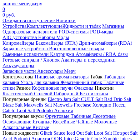
вопрос менеджеру
0
0 руб.
Ожидается поступление
Новинки
Устройства
Комплектующие
Жидкости и табак
Магазины
Одноразовые испарители
POD-системы
POD-моды
AIO-устройства
Наборы
Моды
Клиромайзеры
Бакомайзеры (RTA)
Дрип-атомайзеры (RDA)
Зарядные устройства
Восстановленные товары
Сменные испарители
Картриджи
Атомайзеры / RBA-базы
Готовые спирали / Хлопок
Адаптеры и переходники
Аккумуляторы
Запасные части
Аксессуары
Мерч
Конструкторы
Пищевые ароматизаторы
Табак
Табак для
кальяна
Уголь для кальяна
Жевательный табак
Табачные
стики
Разное
Кофеиновые паучи
Флаконы
Никотин
Классический
Солевой
Гибридный
Без никотина
Популярные бренды
Electro Jam Salt
CULT Salt
Bad Drip Salt
Blaze Salt
Maxwells Salt
Maxwells Freebase
Холодно Песец
Catch!
Loot Salt
Podonki Анархия
Популярные вкусы
Фруктовые
Табачные
Десертные
Освежающие
Ягодные
Кофейные
Чайные
Молочные
Алкогольные
Кислые
Новые жидкости
Glitch Sauce Iced Out Salt
Loot Salt
Hotspot Salt
Acid
Podonki Анархия
ODB Juice
Genetic Code
Zombie Juices