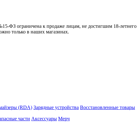
 №15-ФЗ ограничена к продаже лицам, не достигшим 18-летнего
можно только в наших магазинах.
майзеры (RDA)
Зарядные устройства
Восстановленные товары
апасные части
Аксессуары
Мерч