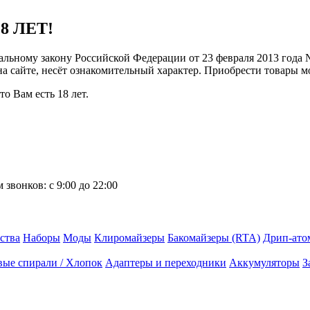
8 ЛЕТ!
ральному закону Российской Федерации от 23 февраля 2013 года
 на сайте, несёт ознакомительный характер. Приобрести товары 
о Вам есть 18 лет.
 звонков:
с 9:00 до 22:00
ства
Наборы
Моды
Клиромайзеры
Бакомайзеры (RTA)
Дрип-ато
вые спирали / Хлопок
Адаптеры и переходники
Аккумуляторы
З