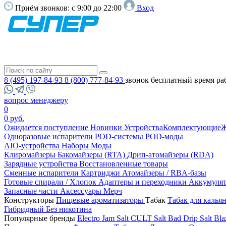
Приём звонков:
с 9:00 до 22:00
Вход
8 (495) 197-84-93
8 (800) 777-84-93
звонок бесплатный
время ра
вопрос менеджеру
0
0 руб.
Ожидается поступление
Новинки
Устройства
Комплектующие
Ж
Одноразовые испарители
POD-системы
POD-моды
AIO-устройства
Наборы
Моды
Клиромайзеры
Бакомайзеры (RTA)
Дрип-атомайзеры (RDA)
Зарядные устройства
Восстановленные товары
Сменные испарители
Картриджи
Атомайзеры / RBA-базы
Готовые спирали / Хлопок
Адаптеры и переходники
Аккумуля
Запасные части
Аксессуары
Мерч
Конструкторы
Пищевые ароматизаторы
Табак
Табак для калья
Гибридный
Без никотина
Популярные бренды
Electro Jam Salt
CULT Salt
Bad Drip Salt
Bla