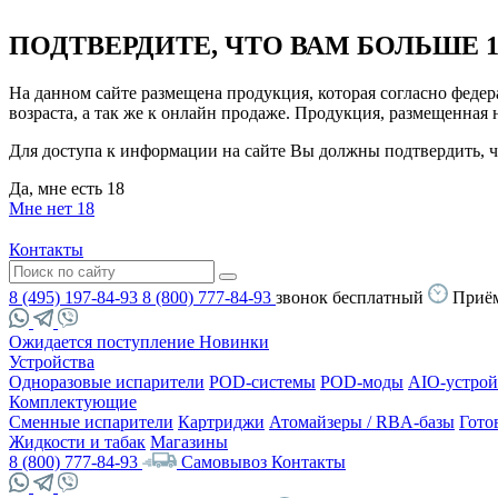
ПОДТВЕРДИТЕ, ЧТО ВАМ БОЛЬШЕ 1
На данном сайте размещена продукция, которая согласно феде
возраста, а так же к онлайн продаже. Продукция, размещенная
Для доступа к информации на сайте Вы должны подтвердить, чт
Да, мне есть 18
Мне нет 18
Контакты
8 (495) 197-84-93
8 (800) 777-84-93
звонок бесплатный
Приём
Ожидается поступление
Новинки
Устройства
Одноразовые испарители
POD-системы
POD-моды
AIO-устрой
Комплектующие
Сменные испарители
Картриджи
Атомайзеры / RBA-базы
Гото
Жидкости и табак
Магазины
8 (800) 777-84-93
Самовывоз
Контакты