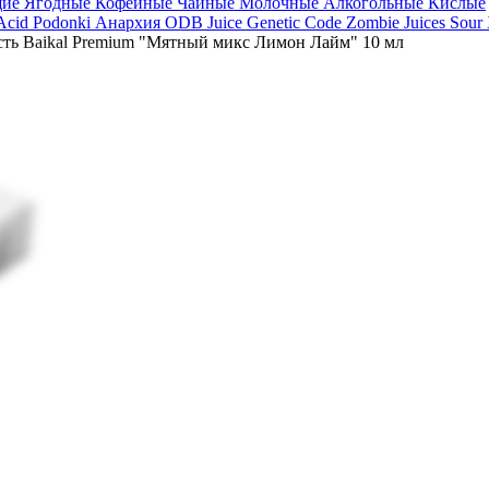
щие
Ягодные
Кофейные
Чайные
Молочные
Алкогольные
Кислые
 Acid
Podonki Анархия
ODB Juice
Genetic Code
Zombie Juices Sour
ть Baikal Premium "Мятный микс Лимон Лайм" 10 мл