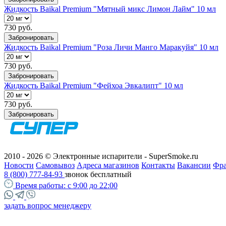
Жидкость Baikal Premium "Мятный микс Лимон Лайм" 10 мл
730 руб.
Забронировать
Жидкость Baikal Premium "Роза Личи Манго Маракуйя" 10 мл
730 руб.
Забронировать
Жидкость Baikal Premium "Фейхоа Эвкалипт" 10 мл
730 руб.
Забронировать
2010 - 2026 © Электронные испарители - SuperSmoke.ru
Новости
Самовывоз
Адреса магазинов
Контакты
Вакансии
Фр
8 (800) 777-84-93
звонок бесплатный
Время работы:
с 9:00 до 22:00
задать вопрос менеджеру