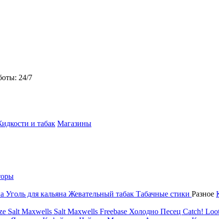
боты: 24/7
идкости и табак
Магазины
торы
на
Уголь для кальяна
Жевательный табак
Табачные стики
Разное
ze Salt
Maxwells Salt
Maxwells Freebase
Холодно Песец
Catch!
Loot