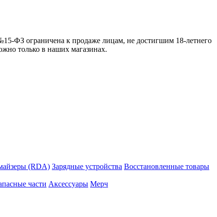
 №15-ФЗ ограничена к продаже лицам, не достигшим 18-летнего
можно только в наших магазинах.
майзеры (RDA)
Зарядные устройства
Восстановленные товары
апасные части
Аксессуары
Мерч