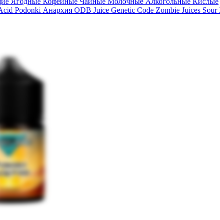
щие
Ягодные
Кофейные
Чайные
Молочные
Алкогольные
Кислые
 Acid
Podonki Анархия
ODB Juice
Genetic Code
Zombie Juices Sour