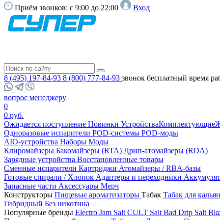
Приём звонков:
с 9:00 до 22:00
Вход
8 (495) 197-84-93
8 (800) 777-84-93
звонок бесплатный
время ра
вопрос менеджеру
0
0 руб.
Ожидается поступление
Новинки
Устройства
Комплектующие
Ж
Одноразовые испарители
POD-системы
POD-моды
AIO-устройства
Наборы
Моды
Клиромайзеры
Бакомайзеры (RTA)
Дрип-атомайзеры (RDA)
Зарядные устройства
Восстановленные товары
Сменные испарители
Картриджи
Атомайзеры / RBA-базы
Готовые спирали / Хлопок
Адаптеры и переходники
Аккумуля
Запасные части
Аксессуары
Мерч
Конструкторы
Пищевые ароматизаторы
Табак
Табак для калья
Гибридный
Без никотина
Популярные бренды
Electro Jam Salt
CULT Salt
Bad Drip Salt
Bla