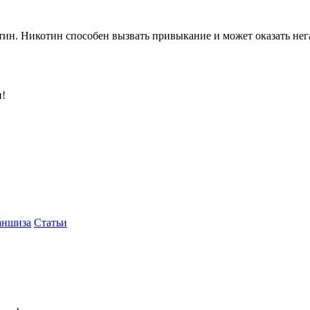
ин. Никотин способен вызвать привыкание и может оказать нега
и!
аншиза
Статьи