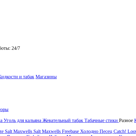
боты: 24/7
идкости и табак
Магазины
торы
на
Уголь для кальяна
Жевательный табак
Табачные стики
Разное
ze Salt
Maxwells Salt
Maxwells Freebase
Холодно Песец
Catch!
Loot