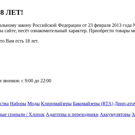
8 ЛЕТ!
ральному закону Российской Федерации от 23 февраля 2013 года
 на сайте, несёт ознакомительный характер. Приобрести товары 
о Вам есть 18 лет.
 звонков:
с 9:00 до 22:00
ства
Наборы
Моды
Клиромайзеры
Бакомайзеры (RTA)
Дрип-ато
вые спирали / Хлопок
Адаптеры и переходники
Аккумуляторы
З