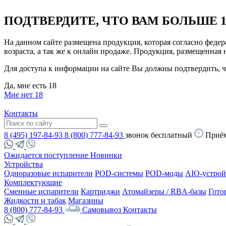
ПОДТВЕРДИТЕ, ЧТО ВАМ БОЛЬШЕ 1
На данном сайте размещена продукция, которая согласно феде
возраста, а так же к онлайн продаже. Продукция, размещенная
Для доступа к информации на сайте Вы должны подтвердить, чт
Да, мне есть 18
Мне нет 18
Контакты
8 (495) 197-84-93
8 (800) 777-84-93
звонок бесплатный
Приём
Ожидается поступление
Новинки
Устройства
Одноразовые испарители
POD-системы
POD-моды
AIO-устрой
Комплектующие
Сменные испарители
Картриджи
Атомайзеры / RBA-базы
Гото
Жидкости и табак
Магазины
8 (800) 777-84-93
Самовывоз
Контакты