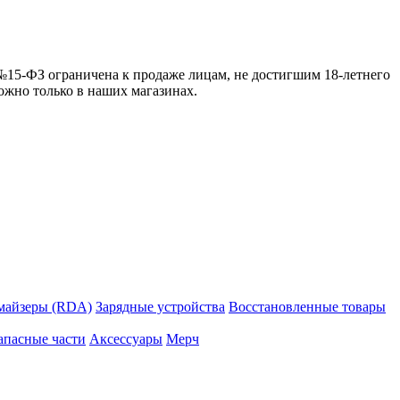
 №15-ФЗ ограничена к продаже лицам, не достигшим 18-летнего
можно только в наших магазинах.
майзеры (RDA)
Зарядные устройства
Восстановленные товары
апасные части
Аксессуары
Мерч