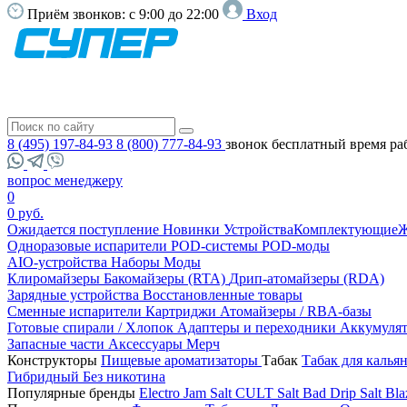
Приём звонков:
с 9:00 до 22:00
Вход
8 (495) 197-84-93
8 (800) 777-84-93
звонок бесплатный
время ра
вопрос менеджеру
0
0 руб.
Ожидается поступление
Новинки
Устройства
Комплектующие
Ж
Одноразовые испарители
POD-системы
POD-моды
AIO-устройства
Наборы
Моды
Клиромайзеры
Бакомайзеры (RTA)
Дрип-атомайзеры (RDA)
Зарядные устройства
Восстановленные товары
Сменные испарители
Картриджи
Атомайзеры / RBA-базы
Готовые спирали / Хлопок
Адаптеры и переходники
Аккумуля
Запасные части
Аксессуары
Мерч
Конструкторы
Пищевые ароматизаторы
Табак
Табак для калья
Гибридный
Без никотина
Популярные бренды
Electro Jam Salt
CULT Salt
Bad Drip Salt
Bla