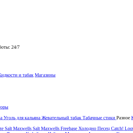
боты: 24/7
идкости и табак
Магазины
торы
на
Уголь для кальяна
Жевательный табак
Табачные стики
Разное
ze Salt
Maxwells Salt
Maxwells Freebase
Холодно Песец
Catch!
Loot