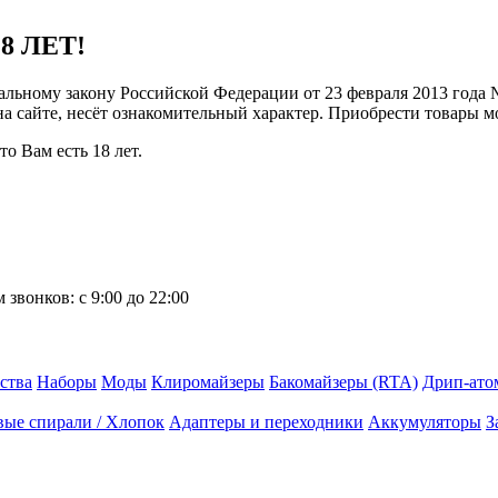
8 ЛЕТ!
ральному закону Российской Федерации от 23 февраля 2013 года
 на сайте, несёт ознакомительный характер. Приобрести товары 
о Вам есть 18 лет.
 звонков:
с 9:00 до 22:00
ства
Наборы
Моды
Клиромайзеры
Бакомайзеры (RTA)
Дрип-ато
вые спирали / Хлопок
Адаптеры и переходники
Аккумуляторы
З