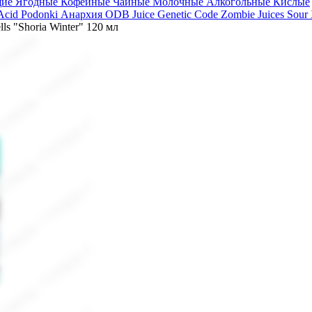
щие
Ягодные
Кофейные
Чайные
Молочные
Алкогольные
Кислые
 Acid
Podonki Анархия
ODB Juice
Genetic Code
Zombie Juices Sour
s "Shoria Winter" 120 мл