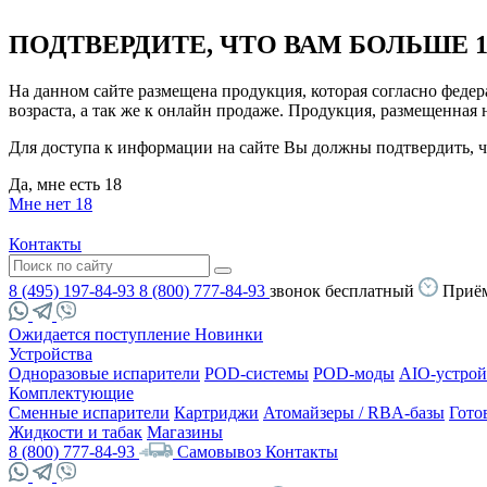
ПОДТВЕРДИТЕ, ЧТО ВАМ БОЛЬШЕ 1
На данном сайте размещена продукция, которая согласно феде
возраста, а так же к онлайн продаже. Продукция, размещенная
Для доступа к информации на сайте Вы должны подтвердить, чт
Да, мне есть 18
Мне нет 18
Контакты
8 (495) 197-84-93
8 (800) 777-84-93
звонок бесплатный
Приём
Ожидается поступление
Новинки
Устройства
Одноразовые испарители
POD-системы
POD-моды
AIO-устрой
Комплектующие
Сменные испарители
Картриджи
Атомайзеры / RBA-базы
Гото
Жидкости и табак
Магазины
8 (800) 777-84-93
Самовывоз
Контакты