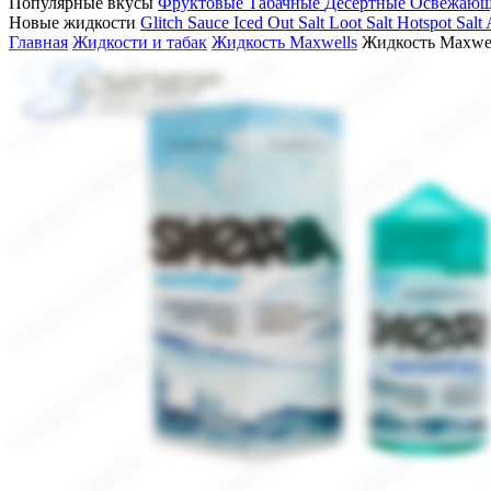
Популярные вкусы
Фруктовые
Табачные
Десертные
Освежаю
Новые жидкости
Glitch Sauce Iced Out Salt
Loot Salt
Hotspot Salt
Главная
Жидкости и табак
Жидкость Maxwells
Жидкость Maxwell