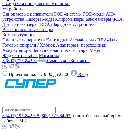
Ожидается поступление
Новинки
Устройства
Одноразовые испарители
POD-системы
POD-моды
AIO-
устройства
Наборы
Моды
Клиромайзеры
Бакомайзеры (RTA)
Дрип-атомайзеры (RDA)
Зарядные устройства
Восстановленные товары
Комплектующие
Сменные испарители
Картриджи
Атомайзеры / RBA-базы
Готовые спирали / Хлопок
Адаптеры и переходники
Аккумуляторы
Запасные части
Аксессуары
Мерч
Жидкости и табак
Магазины
8 (800) 777-84-93
Самовывоз
Контакты
Приём звонков:
с 9:00 до 22:00
Вход
8 (495) 197-84-93
8 (800) 777-84-93
звонок бесплатный
время
работы: 24/7