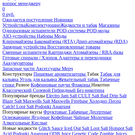
вопрос менеджеру
0
0 руб.
Ожидается поступление
Новинки
Устройства
Комплектующие
Жидкости и табак
Магазины
Одноразовые испарители
POD-системы
POD-моды
AIO-устройства
Наборы
Моды
Клиромайзеры
Бакомайзеры (RTA)
Дрип-атомайзеры (RDA)
Зарядные устройства
Восстановленные товары
Сменные испарители
Картриджи
Атомайзеры / RBA-базы
Готовые спирали / Хлопок
Адаптеры и переходники
Аккумуляторы
Запасные части
Аксессуары
Мерч
Конструкторы
Пищевые ароматизаторы
Табак
Табак для
кальяна
Уголь для кальяна
Жевательный табак
Табачные
стики
Разное
Кофеиновые паучи
Флаконы
Никотин
Классический
Солевой
Гибридный
Без никотина
Популярные бренды
Electro Jam Salt
CULT Salt
Bad Drip Salt
Blaze Salt
Maxwells Salt
Maxwells Freebase
Холодно Песец
Catch!
Loot Salt
Podonki Анархия
Популярные вкусы
Фруктовые
Табачные
Десертные
Освежающие
Ягодные
Кофейные
Чайные
Молочные
Алкогольные
Кислые
Новые жидкости
Glitch Sauce Iced Out Salt
Loot Salt
Hotspot Salt
Acid
Podonki Анархия
ODB Juice
Genetic Code
Zombie Juices