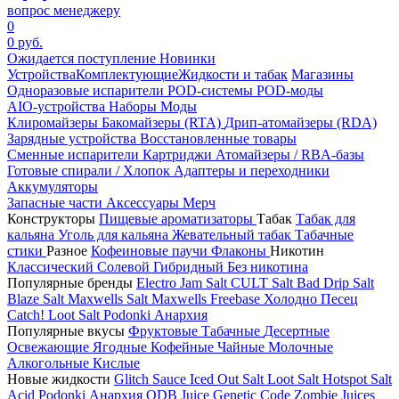
вопрос менеджеру
0
0 руб.
Ожидается поступление
Новинки
Устройства
Комплектующие
Жидкости и табак
Магазины
Одноразовые испарители
POD-системы
POD-моды
AIO-устройства
Наборы
Моды
Клиромайзеры
Бакомайзеры (RTA)
Дрип-атомайзеры (RDA)
Зарядные устройства
Восстановленные товары
Сменные испарители
Картриджи
Атомайзеры / RBA-базы
Готовые спирали / Хлопок
Адаптеры и переходники
Аккумуляторы
Запасные части
Аксессуары
Мерч
Конструкторы
Пищевые ароматизаторы
Табак
Табак для
кальяна
Уголь для кальяна
Жевательный табак
Табачные
стики
Разное
Кофеиновые паучи
Флаконы
Никотин
Классический
Солевой
Гибридный
Без никотина
Популярные бренды
Electro Jam Salt
CULT Salt
Bad Drip Salt
Blaze Salt
Maxwells Salt
Maxwells Freebase
Холодно Песец
Catch!
Loot Salt
Podonki Анархия
Популярные вкусы
Фруктовые
Табачные
Десертные
Освежающие
Ягодные
Кофейные
Чайные
Молочные
Алкогольные
Кислые
Новые жидкости
Glitch Sauce Iced Out Salt
Loot Salt
Hotspot Salt
Acid
Podonki Анархия
ODB Juice
Genetic Code
Zombie Juices