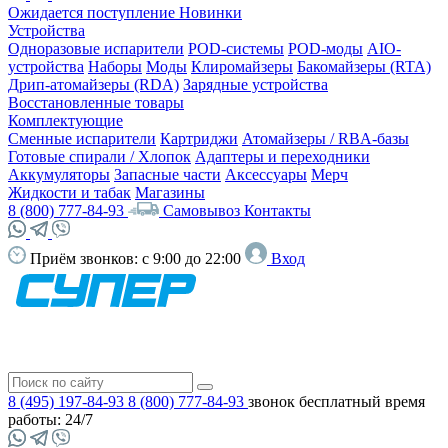
Ожидается поступление
Новинки
Устройства
Одноразовые испарители
POD-системы
POD-моды
AIO-
устройства
Наборы
Моды
Клиромайзеры
Бакомайзеры (RTA)
Дрип-атомайзеры (RDA)
Зарядные устройства
Восстановленные товары
Комплектующие
Сменные испарители
Картриджи
Атомайзеры / RBA-базы
Готовые спирали / Хлопок
Адаптеры и переходники
Аккумуляторы
Запасные части
Аксессуары
Мерч
Жидкости и табак
Магазины
8 (800) 777-84-93
Самовывоз
Контакты
Приём звонков:
с 9:00 до 22:00
Вход
8 (495) 197-84-93
8 (800) 777-84-93
звонок бесплатный
время
работы: 24/7