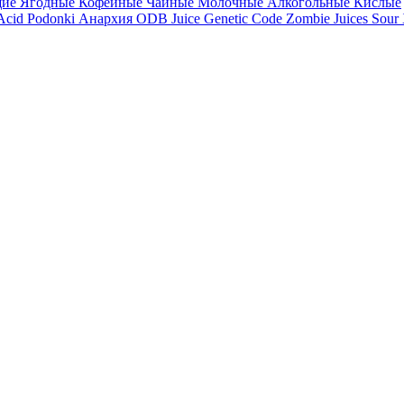
щие
Ягодные
Кофейные
Чайные
Молочные
Алкогольные
Кислые
 Acid
Podonki Анархия
ODB Juice
Genetic Code
Zombie Juices Sour