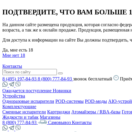
ПОДТВЕРДИТЕ, ЧТО ВАМ БОЛЬШЕ 1
На данном сайте размещена продукция, которая согласно феде
возраста, а так же к онлайн продаже. Продукция, размещенная
Для доступа к информации на сайте Вы должны подтвердить, чт
Да, мне есть 18
Мне нет 18
Контакты
8 (495) 197-84-93
8 (800) 777-84-93
звонок бесплатный
Приём
Ожидается поступление
Новинки
Устройства
Одноразовые испарители
POD-системы
POD-моды
AIO-устрой
Комплектующие
Сменные испарители
Картриджи
Атомайзеры / RBA-базы
Гото
Жидкости и табак
Магазины
8 (800) 777-84-93
Самовывоз
Контакты