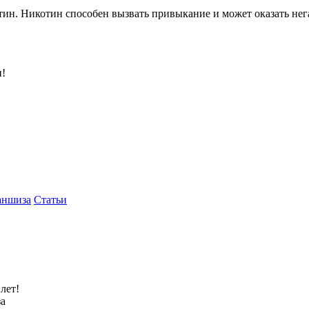
ин. Никотин способен вызвать привыкание и может оказать нега
и!
аншиза
Статьи
лет!
за