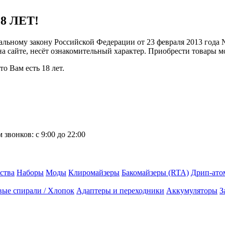
8 ЛЕТ!
ральному закону Российской Федерации от 23 февраля 2013 года
 на сайте, несёт ознакомительный характер. Приобрести товары 
о Вам есть 18 лет.
 звонков:
с 9:00 до 22:00
ства
Наборы
Моды
Клиромайзеры
Бакомайзеры (RTA)
Дрип-ато
вые спирали / Хлопок
Адаптеры и переходники
Аккумуляторы
З