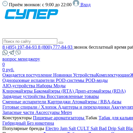
Приём звонков:
с 9:00 до 22:00
Вход
8 (495) 197-84-93
8 (800) 777-84-93
звонок бесплатный
время ра
вопрос менеджеру
0
0 руб.
Ожидается поступление
Новинки
Устройства
Комплектующие
Ж
Одноразовые испарители
POD-системы
POD-моды
AIO-устройства
Наборы
Моды
Клиромайзеры
Бакомайзеры (RTA)
Дрип-атомайзеры (RDA)
Зарядные устройства
Восстановленные товары
Сменные испарители
Картриджи
Атомайзеры / RBA-базы
Готовые спирали / Хлопок
Адаптеры и переходники
Аккумуля
Запасные части
Аксессуары
Мерч
Конструкторы
Пищевые ароматизаторы
Табак
Табак для калья
Гибридный
Без никотина
Популярные бренды
Electro Jam Salt
CULT Salt
Bad Drip Salt
Bla