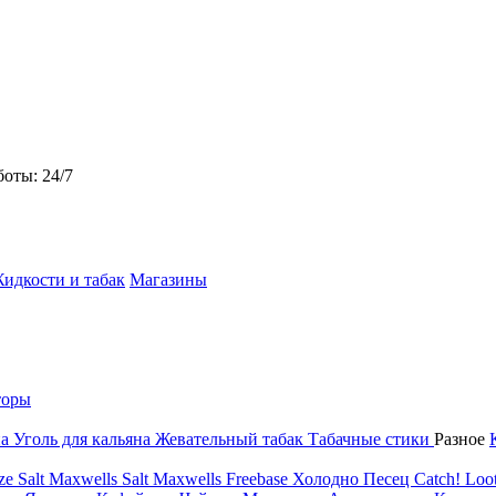
боты: 24/7
идкости и табак
Магазины
торы
на
Уголь для кальяна
Жевательный табак
Табачные стики
Разное
ze Salt
Maxwells Salt
Maxwells Freebase
Холодно Песец
Catch!
Loot