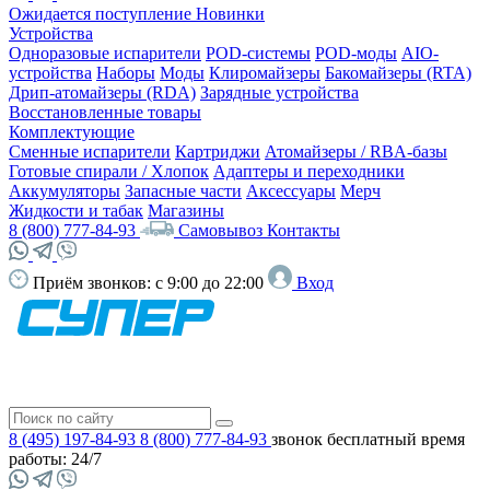
Ожидается поступление
Новинки
Устройства
Одноразовые испарители
POD-системы
POD-моды
AIO-
устройства
Наборы
Моды
Клиромайзеры
Бакомайзеры (RTA)
Дрип-атомайзеры (RDA)
Зарядные устройства
Восстановленные товары
Комплектующие
Сменные испарители
Картриджи
Атомайзеры / RBA-базы
Готовые спирали / Хлопок
Адаптеры и переходники
Аккумуляторы
Запасные части
Аксессуары
Мерч
Жидкости и табак
Магазины
8 (800) 777-84-93
Самовывоз
Контакты
Приём звонков:
с 9:00 до 22:00
Вход
8 (495) 197-84-93
8 (800) 777-84-93
звонок бесплатный
время
работы: 24/7