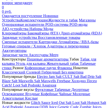
вопрос менеджеру
0
0 руб.
Ожидается поступление
Новинки
Устройства
Комплектующие
Жидкости и табак
Магазины
Одноразовые испарители
POD-системы
POD-моды
AIO-устройства
Наборы
Моды
Клиромайзеры
Бакомайзеры (RTA)
Дрип-атомайзеры (RDA)
Зарядные устройства
Восстановленные товары
Сменные испарители
Картриджи
Атомайзеры / RBA-базы
Готовые спирали / Хлопок
Адаптеры и переходники
Аккумуляторы
Запасные части
Аксессуары
Мерч
Конструкторы
Пищевые ароматизаторы
Табак
Табак для
кальяна
Уголь для кальяна
Жевательный табак
Табачные
стики
Разное
Кофеиновые паучи
Флаконы
Никотин
Классический
Солевой
Гибридный
Без никотина
Популярные бренды
Electro Jam Salt
CULT Salt
Bad Drip Salt
Blaze Salt
Maxwells Salt
Maxwells Freebase
Холодно Песец
Catch!
Loot Salt
Podonki Анархия
Популярные вкусы
Фруктовые
Табачные
Десертные
Освежающие
Ягодные
Кофейные
Чайные
Молочные
Алкогольные
Кислые
Новые жидкости
Glitch Sauce Iced Out Salt
Loot Salt
Hotspot Salt
Acid
Podonki Анархия
ODB Juice
Genetic Code
Zombie Juices